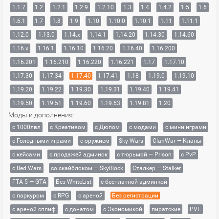
1.1.7
1.2
1.2.1
1.2.9
1.2.10
1.3
1.4
1.4.2
1.5
1.6
1.6.1
1.7
1.8
1.9
1.10
1.10.0
1.10.1
1.11
1.11.1
1.12.0
1.13.0
1.14.x
1.14.1
1.14.20
1.14.30
1.14.60
1.16.x
1.16.1
1.16.10
1.16.20
1.16.40
1.16.200
1.16.201
1.16.210
1.16.220
1.16.221
1.17
1.17.10
1.17.30
1.17.34
1.17.40
1.17.41
1.18
1.19.0
1.19.10
1.19.20
1.19.22
1.19.30
1.19.31
1.19.40
1.19.41
1.19.50
1.19.51
1.19.60
1.19.63
1.19.81
1.20
Моды и дополнения:
с 1000лвл
c Креативом
с Дюпом
с модами
с мини играми
с Голодными играми
с оружием
Sky Wars
ClanWar — Кланы
с кейсами
с продажей админок
с тюрьмой — Prison
с PvP
с Bed Wars
со скайблоком — SkyBlock
Сталкер — Stalker
ГТА 5 — GTA
Без WhiteList
с бесплатной админкой
с паркуром
с RPG
с ареной
Без регистрации
с ареной сплиф
с донатом
с Экономикой
пиратские
PVE