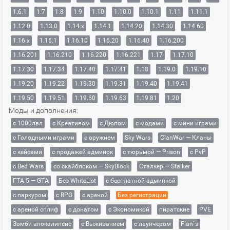
1.6.1
1.7
1.8
1.9
1.10
1.10.0
1.10.1
1.11
1.11.1
1.12.0
1.13.0
1.14.x
1.14.1
1.14.20
1.14.30
1.14.60
1.16.x
1.16.1
1.16.10
1.16.20
1.16.40
1.16.200
1.16.201
1.16.210
1.16.220
1.16.221
1.17
1.17.10
1.17.30
1.17.34
1.17.40
1.17.41
1.18
1.19.0
1.19.10
1.19.20
1.19.22
1.19.30
1.19.31
1.19.40
1.19.41
1.19.50
1.19.51
1.19.60
1.19.63
1.19.81
1.20
Моды и дополнения:
с 1000лвл
c Креативом
с Дюпом
с модами
с мини играми
с Голодными играми
с оружием
Sky Wars
ClanWar — Кланы
с кейсами
с продажей админок
с тюрьмой — Prison
с PvP
с Bed Wars
со скайблоком — SkyBlock
Сталкер — Stalker
ГТА 5 — GTA
Без WhiteList
с бесплатной админкой
с паркуром
с RPG
с ареной
Без регистрации
с ареной сплиф
с донатом
с Экономикой
пиратские
PVE
Зомби апокалипсис
с Выживанием
с лаунчером
Flan`s