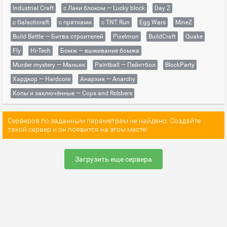
Industrial Craft
с Лаки блоком — Lucky block
Day Z
с Galacticraft
с прятками
с TNT Run
Egg Wars
MineZ
Build Battle — Битва строителей
Pixelmon
BuildCraft
Quake
Fly
Hi-Tech
Бомж — выживание бомжа
Murder mystery — Маньяк
Paintball — Пейнтбол
BlockParty
Хардкор — Hardcore
Анархия — Anarchy
Копы и заключённые — Cops and Robbers
Серверов по заданным параметрам не найдено. Создайте
такой сервер и он появится на этом месте!
Загрузить еще сервера