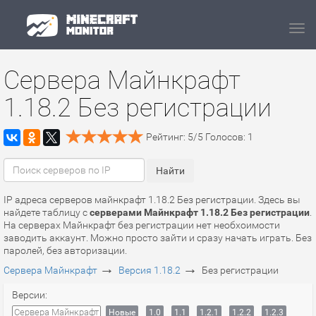
Navi
Сервера Майнкрафт
1.18.2 Без регистрации
Рейтинг:
5
/
5
Голосов:
1
IP адреса серверов майнкрафт 1.18.2 Без регистрации. Здесь вы
найдете таблицу с
серверами Майнкрафт 1.18.2 Без регистрации
.
На серверах Майнкрафт без регистрации нет необхоимости
заводить аккаунт. Можно просто зайти и сразу начать играть. Без
паролей, без авторизации.
→
→
Сервера Майнкрафт
Версия 1.18.2
Без регистрации
Версии:
Сервера Майнкрафт
Новые
1.0
1.1
1.2.1
1.2.2
1.2.3