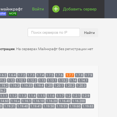
 майнкрафт
Войти
Добавить сервер
cher
MCPE
истрации
. На серверах Майнкрафт без регистрации нет
1.6.2
1.6.4
1.7.2
1.7.3
1.7.4
1.7.5
1.7.6
1.7.7
1.7.8
1.7.9
11.2
1.12
1.12.1
1.12.2
1.13
1.13.1
1.13.2
1.14
1.14.1
1.19.2
1.19.3
1.19.33
1.19.4
1.20
1.20.1
1.20.2
1.20.3
26.2
1.1.1
1.1.2
1.1.3
1.1.4
1.1.5
1.1.6
1.1.7
1.2
1.2.1
1.2.9
.14.60
1.16.x
1.16.1
1.16.10
1.16.20
1.16.40
1.16.200
30
1.19.31
1.19.40
1.19.41
1.19.50
1.19.51
1.19.60
1.19.63