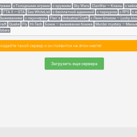
играми
с Голодными играми
с оружием
Sky Wars
ClanWar — Кланы
с кейс
r
ГТА 5 — GTA
Без WhiteList
с бесплатной админкой
с паркуром
с RPG
с 
 Выживанием
с лаунчером
Flan`s
Industrial Craft
с Лаки блоком — Lucky blo
raft
Quake
Fly
Hi-Tech
Бомж — выживание бомжа
Murder mystery — Мань
bbers
здайте такой сервер и он появится на этом месте!
Загрузить еще сервера