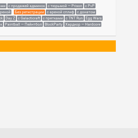
ами
с продажей админок
с тюрьмой — Prison
с PvP
ареной
Без регистрации
с ареной сплиф
с донатом
ck
Day Z
с Galacticraft
с прятками
с TNT Run
Egg Wars
як
Paintball — Пейнтбол
BlockParty
Хардкор — Hardcore