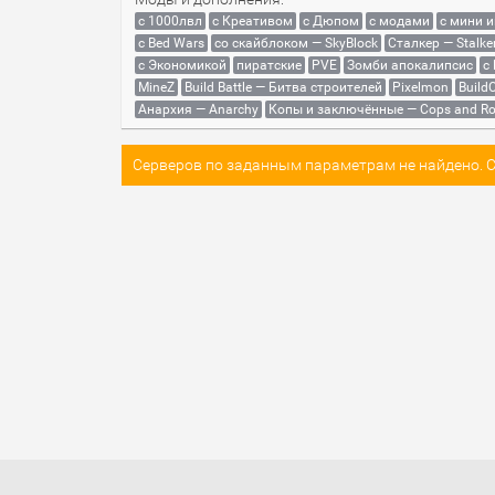
с 1000лвл
c Креативом
с Дюпом
с модами
с мини 
с Bed Wars
со скайблоком — SkyBlock
Сталкер — Stalke
с Экономикой
пиратские
PVE
Зомби апокалипсис
с
MineZ
Build Battle — Битва строителей
Pixelmon
BuildC
Анархия — Anarchy
Копы и заключённые — Cops and Ro
Серверов по заданным параметрам не найдено. Со