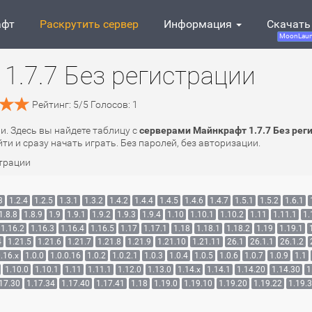
афт
Раскрутить сервер
Информация
Скачать
MoonLaun
1.7.7 Без регистрации
Рейтинг:
5
/
5
Голосов:
1
и. Здесь вы найдете таблицу с
серверами Майнкрафт 1.7.7 Без рег
и и сразу начать играть. Без паролей, без авторизации.
страции
3
1.2.4
1.2.5
1.3.1
1.3.2
1.4.2
1.4.4
1.4.5
1.4.6
1.4.7
1.5.1
1.5.2
1.6.1
1.8.8
1.8.9
1.9
1.9.1
1.9.2
1.9.3
1.9.4
1.10
1.10.1
1.10.2
1.11
1.11.1
1.
1.16.2
1.16.3
1.16.4
1.16.5
1.17
1.17.1
1.18
1.18.1
1.18.2
1.19
1.19.1
4
1.21.5
1.21.6
1.21.7
1.21.8
1.21.9
1.21.10
1.21.11
26.1
26.1.1
26.1.2
.16.x
1.0.0
1.0.0.16
1.0.2
1.0.2.1
1.0.3
1.0.4
1.0.5
1.0.6
1.0.7
1.0.9
1.1
1.10.0
1.10.1
1.11
1.11.1
1.12.0
1.13.0
1.14.x
1.14.1
1.14.20
1.14.30
1
17.30
1.17.34
1.17.40
1.17.41
1.18
1.19.0
1.19.10
1.19.20
1.19.22
1.19.