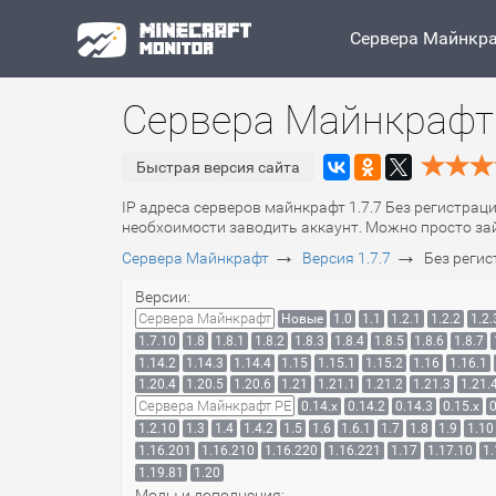
Сервера Майнкр
Сервера Майнкрафт 
Быстрая версия сайта
IP адреса серверов майнкрафт 1.7.7 Без регистраци
необхоимости заводить аккаунт. Можно просто зайт
→
→
Сервера Майнкрафт
Версия 1.7.7
Без реги
Версии:
Сервера Майнкрафт
Новые
1.0
1.1
1.2.1
1.2.2
1.2.
1.7.10
1.8
1.8.1
1.8.2
1.8.3
1.8.4
1.8.5
1.8.6
1.8.7
1.14.2
1.14.3
1.14.4
1.15
1.15.1
1.15.2
1.16
1.16.1
1.20.4
1.20.5
1.20.6
1.21
1.21.1
1.21.2
1.21.3
1.21.
Сервера Майнкрафт PE
0.14.x
0.14.2
0.14.3
0.15.x
0
1.2.10
1.3
1.4
1.4.2
1.5
1.6
1.6.1
1.7
1.8
1.9
1.10
1.16.201
1.16.210
1.16.220
1.16.221
1.17
1.17.10
1.
1.19.81
1.20
Моды и дополнения: