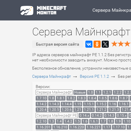
Сервера Майнкр
Сервера Майнкрафт 
Быстрая версия сайта
IP адреса серверов майнкрафт PE 1.1.2 Без регистр
нет необхоимости заводить аккаунт. Можно просто 
Бесполезное обновление, устранили неизвестные 
→
→
Сервера Майнкрафт
Версия PE 1.1.2
Без ре
Версии:
Сервера Майнкрафт
Новые
1.0
1.1
1.2.1
1.2.2
1.2.
1.7.10
1.8
1.8.1
1.8.2
1.8.3
1.8.4
1.8.5
1.8.6
1.8.7
1.14.2
1.14.3
1.14.4
1.15
1.15.1
1.15.2
1.16
1.16.1
1.20.4
1.20.5
1.20.6
1.21
1.21.1
1.21.2
1.21.3
1.21.
Сервера Майнкрафт PE
0.14.x
0.14.2
0.14.3
0.15.x
0
1.2.10
1.3
1.4
1.4.2
1.5
1.6
1.6.1
1.7
1.8
1.9
1.10
1.16.201
1.16.210
1.16.220
1.16.221
1.17
1.17.10
1.