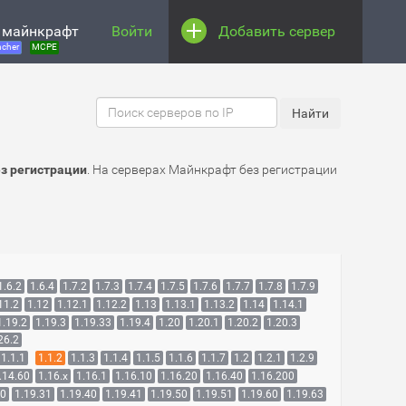
 майнкрафт
Войти
Добавить сервер
cher
MCPE
ез регистрации
. На серверах Майнкрафт без регистрации
1.6.2
1.6.4
1.7.2
1.7.3
1.7.4
1.7.5
1.7.6
1.7.7
1.7.8
1.7.9
11.2
1.12
1.12.1
1.12.2
1.13
1.13.1
1.13.2
1.14
1.14.1
1.19.2
1.19.3
1.19.33
1.19.4
1.20
1.20.1
1.20.2
1.20.3
26.2
1.1.1
1.1.2
1.1.3
1.1.4
1.1.5
1.1.6
1.1.7
1.2
1.2.1
1.2.9
.14.60
1.16.x
1.16.1
1.16.10
1.16.20
1.16.40
1.16.200
30
1.19.31
1.19.40
1.19.41
1.19.50
1.19.51
1.19.60
1.19.63