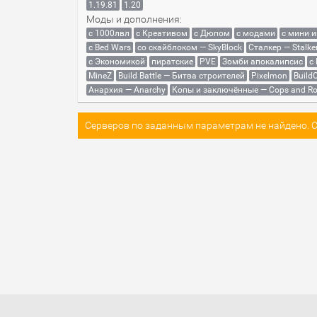
1.19.81
1.20
Моды и дополнения:
с 1000лвл
c Креативом
с Дюпом
с модами
с мини 
с Bed Wars
со скайблоком — SkyBlock
Сталкер — Stalke
с Экономикой
пиратские
PVE
Зомби апокалипсис
с
MineZ
Build Battle — Битва строителей
Pixelmon
BuildC
Анархия — Anarchy
Копы и заключённые — Cops and Ro
Серверов по заданным параметрам не найдено. Со