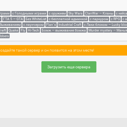
играми
с Голодными играми
с оружием
Sky Wars
ClanWar — Кланы
с кейс
r
ГТА 5 — GTA
Без WhiteList
с бесплатной админкой
с паркуром
с RPG
с 
 Выживанием
с лаунчером
Flan`s
Industrial Craft
с Лаки блоком — Lucky blo
raft
Quake
Fly
Hi-Tech
Бомж — выживание бомжа
Murder mystery — Мань
bbers
здайте такой сервер и он появится на этом месте!
Загрузить еще сервера