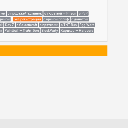
ами
с продажей админок
с тюрьмой — Prison
с PvP
ареной
Без регистрации
с ареной сплиф
с донатом
ck
Day Z
с Galacticraft
с прятками
с TNT Run
Egg Wars
як
Paintball — Пейнтбол
BlockParty
Хардкор — Hardcore