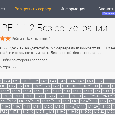
афт
Раскрутить сервер
Информация
Скачать
MoonLaun
PE 1.1.2 Без регистрации
Рейтинг:
5
/
5
Голосов:
1
ации. Здесь вы найдете таблицу с
серверами Майнкрафт PE 1.1.2 Б
зайти и сразу начать играть. Без паролей, без авторизации.
ошибки со стороны серверов.
гистрации
3
1.2.4
1.2.5
1.3.1
1.3.2
1.4.2
1.4.4
1.4.5
1.4.6
1.4.7
1.5.1
1.5.2
1.6.1
1.8.8
1.8.9
1.9
1.9.1
1.9.2
1.9.3
1.9.4
1.10
1.10.1
1.10.2
1.11
1.11.1
1.
1.16.2
1.16.3
1.16.4
1.16.5
1.17
1.17.1
1.18
1.18.1
1.18.2
1.19
1.19.1
4
1.21.5
1.21.6
1.21.7
1.21.8
1.21.9
1.21.10
1.21.11
26.1
26.1.1
26.1.2
.16.x
1.0.0
1.0.0.16
1.0.2
1.0.2.1
1.0.3
1.0.4
1.0.5
1.0.6
1.0.7
1.0.9
1.1
1.10.0
1.10.1
1.11
1.11.1
1.12.0
1.13.0
1.14.x
1.14.1
1.14.20
1.14.30
1
17.30
1.17.34
1.17.40
1.17.41
1.18
1.19.0
1.19.10
1.19.20
1.19.22
1.19.