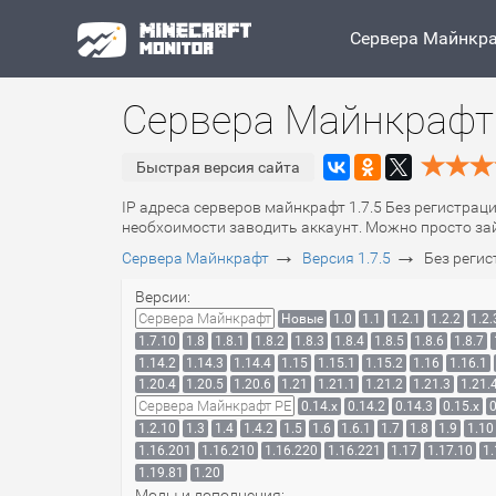
Сервера Майнкр
Сервера Майнкрафт 
Быстрая версия сайта
IP адреса серверов майнкрафт 1.7.5 Без регистраци
необхоимости заводить аккаунт. Можно просто зайт
→
→
Сервера Майнкрафт
Версия 1.7.5
Без реги
Версии:
Сервера Майнкрафт
Новые
1.0
1.1
1.2.1
1.2.2
1.2.
1.7.10
1.8
1.8.1
1.8.2
1.8.3
1.8.4
1.8.5
1.8.6
1.8.7
1.14.2
1.14.3
1.14.4
1.15
1.15.1
1.15.2
1.16
1.16.1
1.20.4
1.20.5
1.20.6
1.21
1.21.1
1.21.2
1.21.3
1.21.
Сервера Майнкрафт PE
0.14.x
0.14.2
0.14.3
0.15.x
0
1.2.10
1.3
1.4
1.4.2
1.5
1.6
1.6.1
1.7
1.8
1.9
1.10
1.16.201
1.16.210
1.16.220
1.16.221
1.17
1.17.10
1.
1.19.81
1.20
Моды и дополнения: