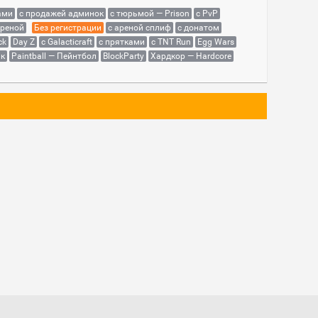
ами
с продажей админок
с тюрьмой — Prison
с PvP
ареной
Без регистрации
с ареной сплиф
с донатом
ck
Day Z
с Galacticraft
с прятками
с TNT Run
Egg Wars
як
Paintball — Пейнтбол
BlockParty
Хардкор — Hardcore