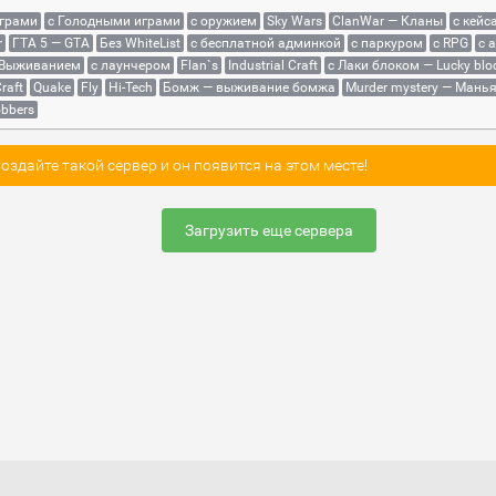
играми
с Голодными играми
с оружием
Sky Wars
ClanWar — Кланы
с кейс
r
ГТА 5 — GTA
Без WhiteList
с бесплатной админкой
с паркуром
с RPG
с 
 Выживанием
с лаунчером
Flan`s
Industrial Craft
с Лаки блоком — Lucky blo
raft
Quake
Fly
Hi-Tech
Бомж — выживание бомжа
Murder mystery — Мань
bbers
здайте такой сервер и он появится на этом месте!
Загрузить еще сервера