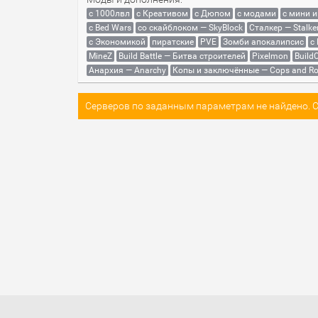
с 1000лвл
c Креативом
с Дюпом
с модами
с мини 
с Bed Wars
со скайблоком — SkyBlock
Сталкер — Stalke
с Экономикой
пиратские
PVE
Зомби апокалипсис
с
MineZ
Build Battle — Битва строителей
Pixelmon
BuildC
Анархия — Anarchy
Копы и заключённые — Cops and Ro
Серверов по заданным параметрам не найдено. Со