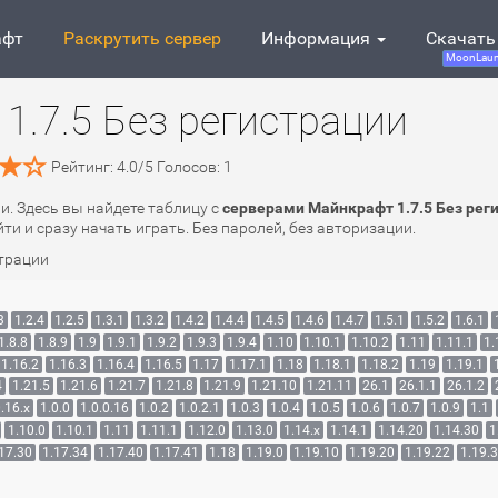
афт
Раскрутить сервер
Информация
Скачать
MoonLaun
1.7.5 Без регистрации
Рейтинг:
4.0
/
5
Голосов:
1
и. Здесь вы найдете таблицу с
серверами Майнкрафт 1.7.5 Без рег
и и сразу начать играть. Без паролей, без авторизации.
страции
3
1.2.4
1.2.5
1.3.1
1.3.2
1.4.2
1.4.4
1.4.5
1.4.6
1.4.7
1.5.1
1.5.2
1.6.1
1.8.8
1.8.9
1.9
1.9.1
1.9.2
1.9.3
1.9.4
1.10
1.10.1
1.10.2
1.11
1.11.1
1.
1.16.2
1.16.3
1.16.4
1.16.5
1.17
1.17.1
1.18
1.18.1
1.18.2
1.19
1.19.1
4
1.21.5
1.21.6
1.21.7
1.21.8
1.21.9
1.21.10
1.21.11
26.1
26.1.1
26.1.2
.16.x
1.0.0
1.0.0.16
1.0.2
1.0.2.1
1.0.3
1.0.4
1.0.5
1.0.6
1.0.7
1.0.9
1.1
1.10.0
1.10.1
1.11
1.11.1
1.12.0
1.13.0
1.14.x
1.14.1
1.14.20
1.14.30
1
17.30
1.17.34
1.17.40
1.17.41
1.18
1.19.0
1.19.10
1.19.20
1.19.22
1.19.