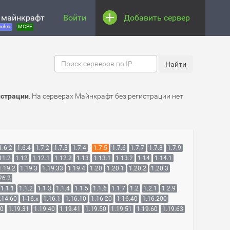
 майнкрафт
Войти
Добавить сервер
cher
MCPE
истрации
. На серверах Майнкрафт без регистрации нет
1.6.2
1.6.4
1.7.2
1.7.3
1.7.4
1.7.5
1.7.6
1.7.7
1.7.8
1.7.9
11.2
1.12
1.12.1
1.12.2
1.13
1.13.1
1.13.2
1.14
1.14.1
1.19.2
1.19.3
1.19.33
1.19.4
1.20
1.20.1
1.20.2
1.20.3
26.2
1.1.1
1.1.2
1.1.3
1.1.4
1.1.5
1.1.6
1.1.7
1.2
1.2.1
1.2.9
.14.60
1.16.x
1.16.1
1.16.10
1.16.20
1.16.40
1.16.200
30
1.19.31
1.19.40
1.19.41
1.19.50
1.19.51
1.19.60
1.19.63