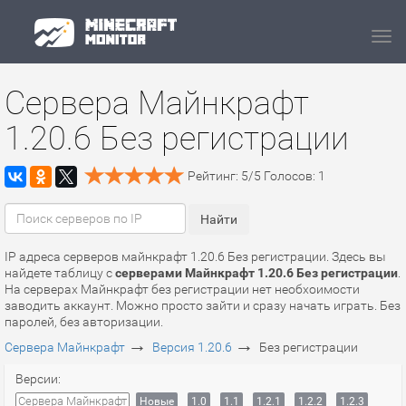
Navi
Сервера Майнкрафт
1.20.6 Без регистрации
Рейтинг:
5
/
5
Голосов:
1
IP адреса серверов майнкрафт 1.20.6 Без регистрации. Здесь вы
найдете таблицу с
серверами Майнкрафт 1.20.6 Без регистрации
.
На серверах Майнкрафт без регистрации нет необхоимости
заводить аккаунт. Можно просто зайти и сразу начать играть. Без
паролей, без авторизации.
→
→
Сервера Майнкрафт
Версия 1.20.6
Без регистрации
Версии:
Сервера Майнкрафт
Новые
1.0
1.1
1.2.1
1.2.2
1.2.3