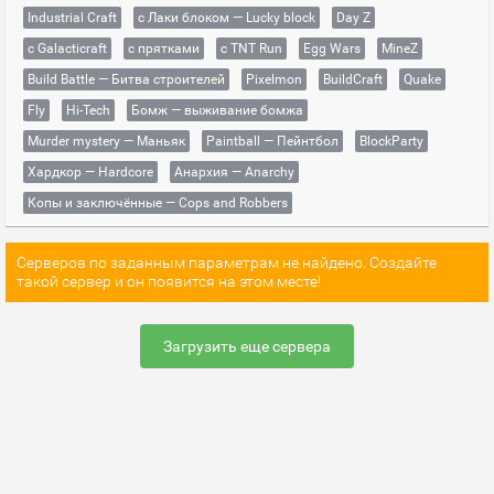
Industrial Craft
с Лаки блоком — Lucky block
Day Z
с Galacticraft
с прятками
с TNT Run
Egg Wars
MineZ
Build Battle — Битва строителей
Pixelmon
BuildCraft
Quake
Fly
Hi-Tech
Бомж — выживание бомжа
Murder mystery — Маньяк
Paintball — Пейнтбол
BlockParty
Хардкор — Hardcore
Анархия — Anarchy
Копы и заключённые — Cops and Robbers
Серверов по заданным параметрам не найдено. Создайте
такой сервер и он появится на этом месте!
Загрузить еще сервера