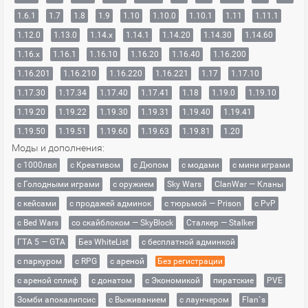
1.6.1
1.7
1.8
1.9
1.10
1.10.0
1.10.1
1.11
1.11.1
1.12.0
1.13.0
1.14.x
1.14.1
1.14.20
1.14.30
1.14.60
1.16.x
1.16.1
1.16.10
1.16.20
1.16.40
1.16.200
1.16.201
1.16.210
1.16.220
1.16.221
1.17
1.17.10
1.17.30
1.17.34
1.17.40
1.17.41
1.18
1.19.0
1.19.10
1.19.20
1.19.22
1.19.30
1.19.31
1.19.40
1.19.41
1.19.50
1.19.51
1.19.60
1.19.63
1.19.81
1.20
Моды и дополнения:
с 1000лвл
c Креативом
с Дюпом
с модами
с мини играми
с Голодными играми
с оружием
Sky Wars
ClanWar — Кланы
с кейсами
с продажей админок
с тюрьмой — Prison
с PvP
с Bed Wars
со скайблоком — SkyBlock
Сталкер — Stalker
ГТА 5 — GTA
Без WhiteList
с бесплатной админкой
с паркуром
с RPG
с ареной
Без регистрации
с ареной сплиф
с донатом
с Экономикой
пиратские
PVE
Зомби апокалипсис
с Выживанием
с лаунчером
Flan`s