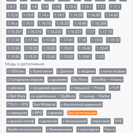
1.6.1
1.7
1.8
1.9
1.10
1.10.0
1.10.1
1.11
1.11.1
1.12.0
1.13.0
1.14.x
1.14.1
1.14.20
1.14.30
1.14.60
1.16.x
1.16.1
1.16.10
1.16.20
1.16.40
1.16.200
1.16.201
1.16.210
1.16.220
1.16.221
1.17
1.17.10
1.17.30
1.17.34
1.17.40
1.17.41
1.18
1.19.0
1.19.10
1.19.20
1.19.22
1.19.30
1.19.31
1.19.40
1.19.41
1.19.50
1.19.51
1.19.60
1.19.63
1.19.81
1.20
Моды и дополнения:
с 1000лвл
c Креативом
с Дюпом
с модами
с мини играми
с Голодными играми
с оружием
Sky Wars
ClanWar — Кланы
с кейсами
с продажей админок
с тюрьмой — Prison
с PvP
с Bed Wars
со скайблоком — SkyBlock
Сталкер — Stalker
ГТА 5 — GTA
Без WhiteList
с бесплатной админкой
с паркуром
с RPG
с ареной
Без регистрации
с ареной сплиф
с донатом
с Экономикой
пиратские
PVE
Зомби апокалипсис
с Выживанием
с лаунчером
Flan`s