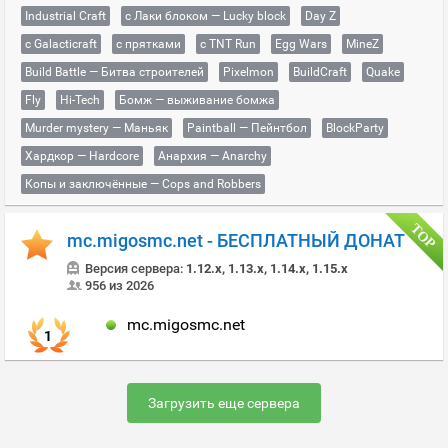
Industrial Craft
с Лаки блоком — Lucky block
Day Z
с Galacticraft
с прятками
с TNT Run
Egg Wars
MineZ
Build Battle — Битва строителей
Pixelmon
BuildCraft
Quake
Fly
Hi-Tech
Бомж — выживание бомжа
Murder mystery — Маньяк
Paintball — Пейнтбол
BlockParty
Хардкор — Hardcore
Анархия — Anarchy
Копы и заключённые — Cops and Robbers
mc.migosmc.net - БЕСПЛАТНЫЙ ДОНАТ
Версия сервера:
1.12.x, 1.13.x, 1.14.x, 1.15.x
956 из 2026
mc.migosmc.net
1
Загрузить еще сервера