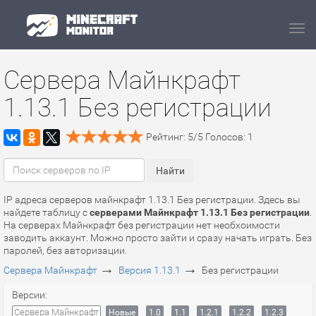
Navi
Сервера Майнкрафт
1.13.1 Без регистрации
Рейтинг:
5
/
5
Голосов:
1
IP адреса серверов майнкрафт 1.13.1 Без регистрации. Здесь вы
найдете таблицу с
серверами Майнкрафт 1.13.1 Без регистрации
.
На серверах Майнкрафт без регистрации нет необхоимости
заводить аккаунт. Можно просто зайти и сразу начать играть. Без
паролей, без авторизации.
→
→
Сервера Майнкрафт
Версия 1.13.1
Без регистрации
Версии:
Сервера Майнкрафт
Новые
1.0
1.1
1.2.1
1.2.2
1.2.3