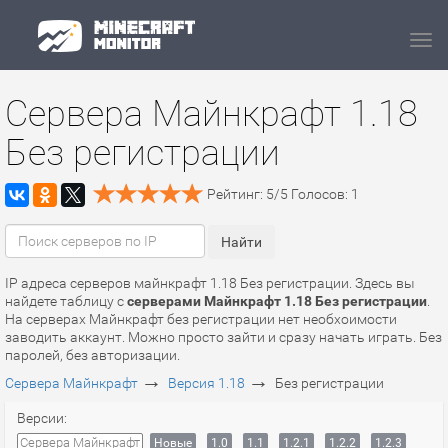
Navi
Сервера Майнкрафт 1.18
Без регистрации
Рейтинг:
5
/
5
Голосов:
1
IP адреса серверов майнкрафт 1.18 Без регистрации. Здесь вы
найдете таблицу с
серверами Майнкрафт 1.18 Без регистрации
.
На серверах Майнкрафт без регистрации нет необхоимости
заводить аккаунт. Можно просто зайти и сразу начать играть. Без
паролей, без авторизации.
→
→
Сервера Майнкрафт
Версия 1.18
Без регистрации
Версии:
Сервера Майнкрафт
Новые
1.0
1.1
1.2.1
1.2.2
1.2.3