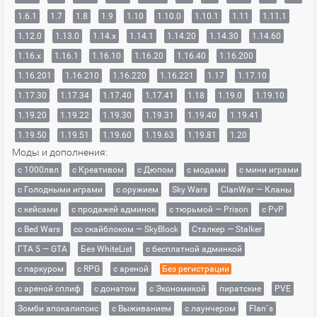
1.6.1
1.7
1.8
1.9
1.10
1.10.0
1.10.1
1.11
1.11.1
1.12.0
1.13.0
1.14.x
1.14.1
1.14.20
1.14.30
1.14.60
1.16.x
1.16.1
1.16.10
1.16.20
1.16.40
1.16.200
1.16.201
1.16.210
1.16.220
1.16.221
1.17
1.17.10
1.17.30
1.17.34
1.17.40
1.17.41
1.18
1.19.0
1.19.10
1.19.20
1.19.22
1.19.30
1.19.31
1.19.40
1.19.41
1.19.50
1.19.51
1.19.60
1.19.63
1.19.81
1.20
Моды и дополнения:
с 1000лвл
c Креативом
с Дюпом
с модами
с мини играми
с Голодными играми
с оружием
Sky Wars
ClanWar — Кланы
с кейсами
с продажей админок
с тюрьмой — Prison
с PvP
с Bed Wars
со скайблоком — SkyBlock
Сталкер — Stalker
ГТА 5 — GTA
Без WhiteList
с бесплатной админкой
с паркуром
с RPG
с ареной
Без регистрации
с ареной сплиф
с донатом
с Экономикой
пиратские
PVE
Зомби апокалипсис
с Выживанием
с лаунчером
Flan`s