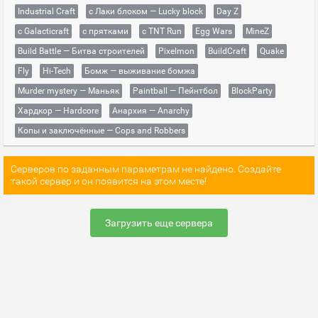
Industrial Craft
с Лаки блоком — Lucky block
Day Z
с Galacticraft
с прятками
с TNT Run
Egg Wars
MineZ
Build Battle — Битва строителей
Pixelmon
BuildCraft
Quake
Fly
Hi-Tech
Бомж — выживание бомжа
Murder mystery — Маньяк
Paintball — Пейнтбол
BlockParty
Хардкор — Hardcore
Анархия — Anarchy
Копы и заключённые — Cops and Robbers
Серверов по заданным параметрам не найдено. Создайте
такой сервер и он появится на этом месте!
Загрузить еще сервера