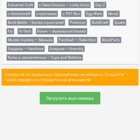
Industrial Craft
с Лаки блоком — Lucky block
Day Z
с Galacticraft
с прятками
с TNT Run
Egg Wars
MineZ
Build Battle — Битва строителей
Pixelmon
BuildCraft
Quake
Fly
Hi-Tech
Бомж — выживание бомжа
Murder mystery — Маньяк
Paintball — Пейнтбол
BlockParty
Хардкор — Hardcore
Анархия — Anarchy
Копы и заключённые — Cops and Robbers
Серверов по заданным параметрам не найдено. Создайте
такой сервер и он появится на этом месте!
Загрузить еще сервера