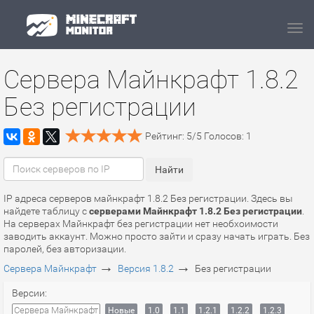
Navi
Сервера Майнкрафт 1.8.2
Без регистрации
Рейтинг:
5
/
5
Голосов:
1
IP адреса серверов майнкрафт 1.8.2 Без регистрации. Здесь вы
найдете таблицу с
серверами Майнкрафт 1.8.2 Без регистрации
.
На серверах Майнкрафт без регистрации нет необхоимости
заводить аккаунт. Можно просто зайти и сразу начать играть. Без
паролей, без авторизации.
→
→
Сервера Майнкрафт
Версия 1.8.2
Без регистрации
Версии:
Сервера Майнкрафт
Новые
1.0
1.1
1.2.1
1.2.2
1.2.3