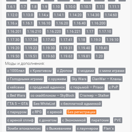
1.6.1
1.7
1.8
1.9
1.10
1.10.0
1.10.1
1.11
1.11.1
1.12.0
1.13.0
1.14.x
1.14.1
1.14.20
1.14.30
1.14.60
1.16.x
1.16.1
1.16.10
1.16.20
1.16.40
1.16.200
1.16.201
1.16.210
1.16.220
1.16.221
1.17
1.17.10
1.17.30
1.17.34
1.17.40
1.17.41
1.18
1.19.0
1.19.10
1.19.20
1.19.22
1.19.30
1.19.31
1.19.40
1.19.41
1.19.50
1.19.51
1.19.60
1.19.63
1.19.81
1.20
Моды и дополнения:
с 1000лвл
c Креативом
с Дюпом
с модами
с мини играми
с Голодными играми
с оружием
Sky Wars
ClanWar — Кланы
с кейсами
с продажей админок
с тюрьмой — Prison
с PvP
с Bed Wars
со скайблоком — SkyBlock
Сталкер — Stalker
ГТА 5 — GTA
Без WhiteList
с бесплатной админкой
с паркуром
с RPG
с ареной
Без регистрации
с ареной сплиф
с донатом
с Экономикой
пиратские
PVE
Зомби апокалипсис
с Выживанием
с лаунчером
Flan`s