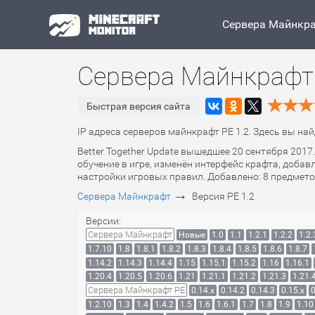
Сервера Майнкр
Сервера Майнкрафт 
Быстрая версия сайта
IP адреса серверов майнкрафт PE 1.2. Здесь вы на
Better Together Update вышедшее 20 сентября 201
обучение в игре, изменён интерфейс крафта, доба
настройки игровых правил. Добавлено: 8 предметов
→
Сервера Майнкрафт
Версия PE 1.2
Версии:
Сервера Майнкрафт
Новые
1.0
1.1
1.2.1
1.2.2
1.2.
1.7.10
1.8
1.8.1
1.8.2
1.8.3
1.8.4
1.8.5
1.8.6
1.8.7
1.14.2
1.14.3
1.14.4
1.15
1.15.1
1.15.2
1.16
1.16.1
1.20.4
1.20.5
1.20.6
1.21
1.21.1
1.21.2
1.21.3
1.21.
Сервера Майнкрафт PE
0.14.x
0.14.2
0.14.3
0.15.x
0
1.2.10
1.3
1.4
1.4.2
1.5
1.6
1.6.1
1.7
1.8
1.9
1.10