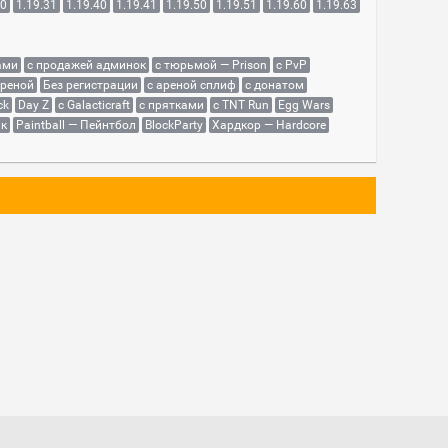
30
1.19.31
1.19.40
1.19.41
1.19.50
1.19.51
1.19.60
1.19.63
ами
с продажей админок
с тюрьмой — Prison
с PvP
ареной
Без регистрации
с ареной сплиф
с донатом
ck
Day Z
с Galacticraft
с прятками
с TNT Run
Egg Wars
як
Paintball — Пейнтбол
BlockParty
Хардкор — Hardcore