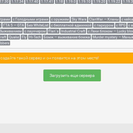
17.30
1.17.34
1.17.40
1.17.41
1.18
1.19.0
1.19.10
1.19.20
1.19.22
1.19.
играми
с Голодными играми
с оружием
Sky Wars
ClanWar — Кланы
с кейс
r
ГТА 5 — GTA
Без WhiteList
с бесплатной админкой
с паркуром
с RPG
с 
 Выживанием
с лаунчером
Flan`s
Industrial Craft
с Лаки блоком — Lucky blo
raft
Quake
Fly
Hi-Tech
Бомж — выживание бомжа
Murder mystery — Мань
bbers
здайте такой сервер и он появится на этом месте!
Загрузить еще сервера