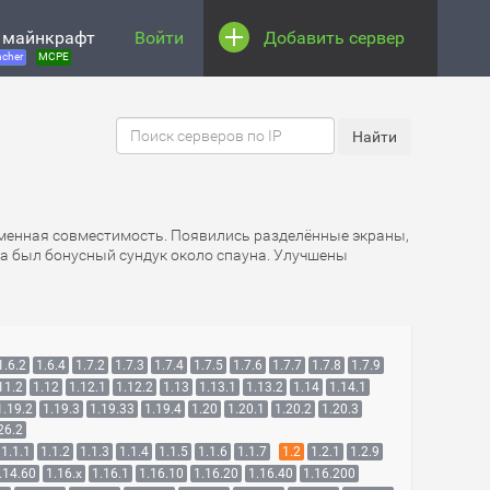
 майнкрафт
Войти
Добавить сервер
cher
MCPE
орменная совместимость. Появились разделённые экраны,
ра был бонусный сундук около спауна. Улучшены
1.6.2
1.6.4
1.7.2
1.7.3
1.7.4
1.7.5
1.7.6
1.7.7
1.7.8
1.7.9
11.2
1.12
1.12.1
1.12.2
1.13
1.13.1
1.13.2
1.14
1.14.1
1.19.2
1.19.3
1.19.33
1.19.4
1.20
1.20.1
1.20.2
1.20.3
26.2
1.1.1
1.1.2
1.1.3
1.1.4
1.1.5
1.1.6
1.1.7
1.2
1.2.1
1.2.9
.14.60
1.16.x
1.16.1
1.16.10
1.16.20
1.16.40
1.16.200