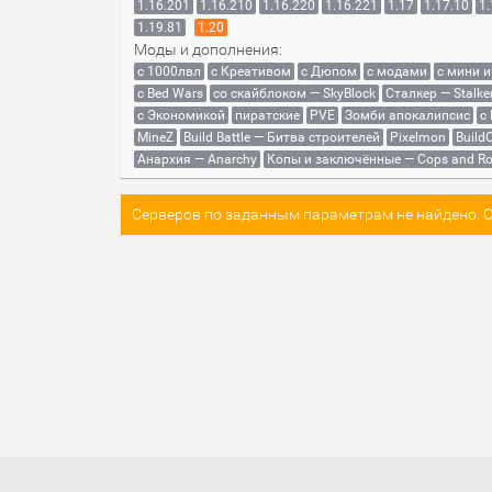
1.16.201
1.16.210
1.16.220
1.16.221
1.17
1.17.10
1.
1.19.81
1.20
Моды и дополнения:
с 1000лвл
c Креативом
с Дюпом
с модами
с мини 
с Bed Wars
со скайблоком — SkyBlock
Сталкер — Stalke
с Экономикой
пиратские
PVE
Зомби апокалипсис
с
MineZ
Build Battle — Битва строителей
Pixelmon
BuildC
Анархия — Anarchy
Копы и заключённые — Cops and Ro
Серверов по заданным параметрам не найдено. Со