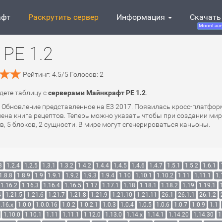
афт
Раскрутить сервер
Информация
Скачать
MoonLaun
PE 1.2
Рейтинг:
4.5
/
5
Голосов:
2
йдете таблицу с
серверами Майнкрафт PE 1.2
.
7. Обновление представленное на E3 2017. Появилась кросс-платф
влена книга рецептов. Теперь можно указать чтобы при создании ми
, 5 блоков, 2 сущности. В мире могут сгенерироваться каньоны.
3
1.2.4
1.2.5
1.3.1
1.3.2
1.4.2
1.4.4
1.4.5
1.4.6
1.4.7
1.5.1
1.5.2
1.6.1
1.8.8
1.8.9
1.9
1.9.1
1.9.2
1.9.3
1.9.4
1.10
1.10.1
1.10.2
1.11
1.11.1
1.
1.16.2
1.16.3
1.16.4
1.16.5
1.17
1.17.1
1.18
1.18.1
1.18.2
1.19
1.19.1
4
1.21.5
1.21.6
1.21.7
1.21.8
1.21.9
1.21.10
1.21.11
26.1
26.1.1
26.1.2
.16.x
1.0.0
1.0.0.16
1.0.2
1.0.2.1
1.0.3
1.0.4
1.0.5
1.0.6
1.0.7
1.0.9
1.1
1.10.0
1.10.1
1.11
1.11.1
1.12.0
1.13.0
1.14.x
1.14.1
1.14.20
1.14.30
1