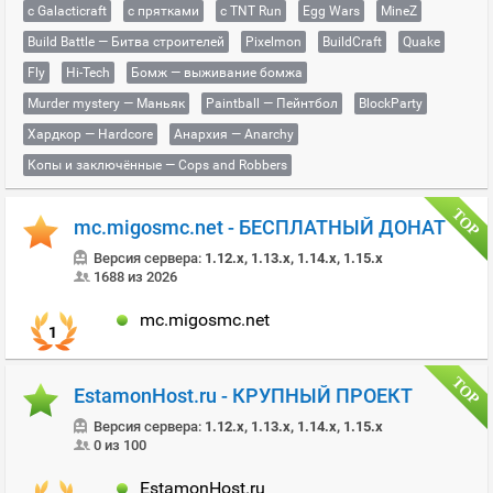
с Galacticraft
с прятками
с TNT Run
Egg Wars
MineZ
Build Battle — Битва строителей
Pixelmon
BuildCraft
Quake
Fly
Hi-Tech
Бомж — выживание бомжа
Murder mystery — Маньяк
Paintball — Пейнтбол
BlockParty
Хардкор — Hardcore
Анархия — Anarchy
Копы и заключённые — Cops and Robbers
mc.migosmc.net - БЕСПЛАТНЫЙ ДОНАТ
Версия сервера:
1.12.x, 1.13.x, 1.14.x, 1.15.x
1688 из 2026
mc.migosmc.net
1
EstamonHost.ru - КРУПНЫЙ ПРОЕКТ
Версия сервера:
1.12.x, 1.13.x, 1.14.x, 1.15.x
0 из 100
EstamonHost.ru