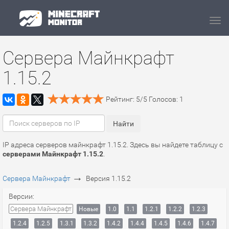
Navi
Сервера Майнкрафт
1.15.2
Рейтинг:
5
/
5
Голосов:
1
IP адреса серверов майнкрафт 1.15.2. Здесь вы найдете таблицу с
серверами Майнкрафт 1.15.2
.
→
Сервера Майнкрафт
Версия 1.15.2
Версии:
Сервера Майнкрафт
Новые
1.0
1.1
1.2.1
1.2.2
1.2.3
1.2.4
1.2.5
1.3.1
1.3.2
1.4.2
1.4.4
1.4.5
1.4.6
1.4.7