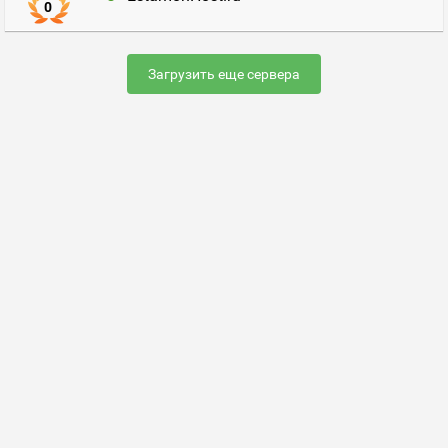
0
Загрузить еще сервера
Раскрутить сервер
FAQ по настройке сервера
Добавить сервер
Контакты
Карта сайта