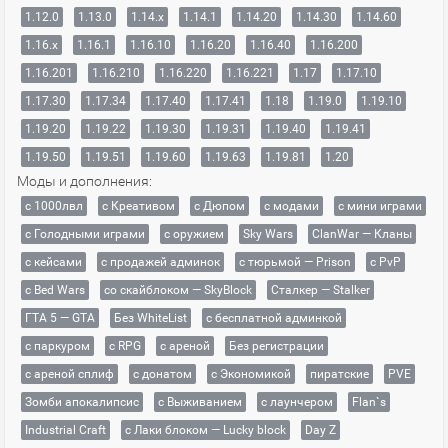
1.12.0
1.13.0
1.14.x
1.14.1
1.14.20
1.14.30
1.14.60
1.16.x
1.16.1
1.16.10
1.16.20
1.16.40
1.16.200
1.16.201
1.16.210
1.16.220
1.16.221
1.17
1.17.10
1.17.30
1.17.34
1.17.40
1.17.41
1.18
1.19.0
1.19.10
1.19.20
1.19.22
1.19.30
1.19.31
1.19.40
1.19.41
1.19.50
1.19.51
1.19.60
1.19.63
1.19.81
1.20
Моды и дополнения:
с 1000лвл
c Креативом
с Дюпом
с модами
с мини играми
с Голодными играми
с оружием
Sky Wars
ClanWar — Кланы
с кейсами
с продажей админок
с тюрьмой — Prison
с PvP
с Bed Wars
со скайблоком — SkyBlock
Сталкер — Stalker
ГТА 5 — GTA
Без WhiteList
с бесплатной админкой
с паркуром
с RPG
с ареной
Без регистрации
с ареной сплиф
с донатом
с Экономикой
пиратские
PVE
Зомби апокалипсис
с Выживанием
с лаунчером
Flan`s
Industrial Craft
с Лаки блоком — Lucky block
Day Z