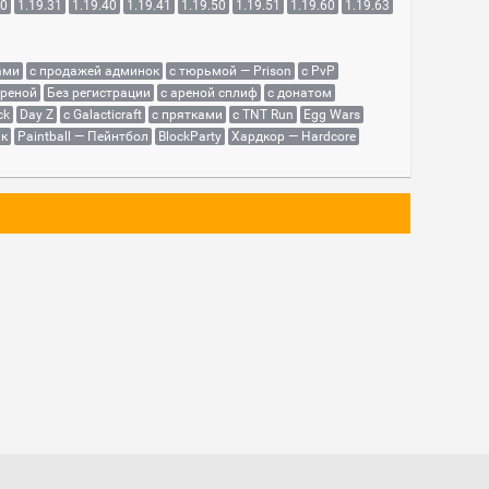
30
1.19.31
1.19.40
1.19.41
1.19.50
1.19.51
1.19.60
1.19.63
ами
с продажей админок
с тюрьмой — Prison
с PvP
ареной
Без регистрации
с ареной сплиф
с донатом
ck
Day Z
с Galacticraft
с прятками
с TNT Run
Egg Wars
як
Paintball — Пейнтбол
BlockParty
Хардкор — Hardcore