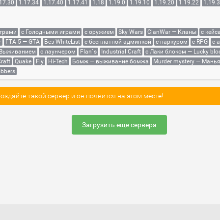
17.30
1.17.34
1.17.40
1.17.41
1.18
1.19.0
1.19.10
1.19.20
1.19.22
1.19.
играми
с Голодными играми
с оружием
Sky Wars
ClanWar — Кланы
с кейс
r
ГТА 5 — GTA
Без WhiteList
с бесплатной админкой
с паркуром
с RPG
с 
 Выживанием
с лаунчером
Flan`s
Industrial Craft
с Лаки блоком — Lucky blo
raft
Quake
Fly
Hi-Tech
Бомж — выживание бомжа
Murder mystery — Мань
bbers
здайте такой сервер и он появится на этом месте!
Загрузить еще сервера