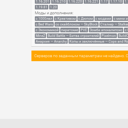
1.16.201
1.16.210
1.16.220
1.16.221
1.17
1.17.10
1.
1.19.81
1.20
Моды и дополнения:
с 1000лвл
c Креативом
с Дюпом
с модами
с мини 
с Bed Wars
со скайблоком — SkyBlock
Сталкер — Stalke
с Экономикой
пиратские
PVE
Зомби апокалипсис
с
MineZ
Build Battle — Битва строителей
Pixelmon
BuildC
Анархия — Anarchy
Копы и заключённые — Cops and Ro
Серверов по заданным параметрам не найдено. Со