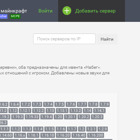
 майнкрафт
Войти
Добавить сервер
cher
MCPE
деревни», оба предназначены для ивента «Набег».
вых отношений с игроком. Добавлены новые звуки для
1.6.2
1.6.4
1.7.2
1.7.3
1.7.4
1.7.5
1.7.6
1.7.7
1.7.8
1.7.9
11.2
1.12
1.12.1
1.12.2
1.13
1.13.1
1.13.2
1.14
1.14.1
1.19.2
1.19.3
1.19.33
1.19.4
1.20
1.20.1
1.20.2
1.20.3
26.2
1.1.1
1.1.2
1.1.3
1.1.4
1.1.5
1.1.6
1.1.7
1.2
1.2.1
1.2.9
1.14.60
1.16.x
1.16.1
1.16.10
1.16.20
1.16.40
1.16.200