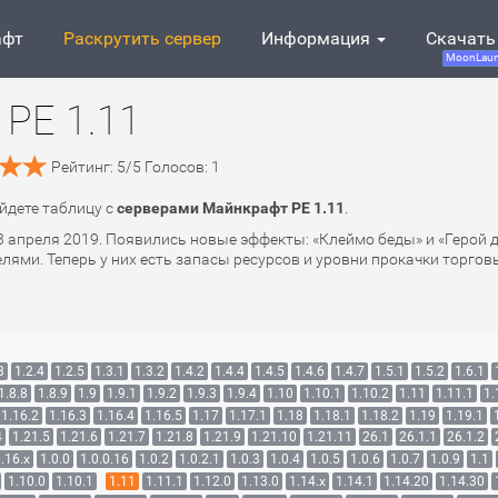
афт
Раскрутить сервер
Информация
Скачать
MoonLaun
PE 1.11
Рейтинг:
5
/
5
Голосов:
1
айдете таблицу с
серверами Майнкрафт PE 1.11
.
 23 апреля 2019. Появились новые эффекты: «Клеймо беды» и «Герой 
лями. Теперь у них есть запасы ресурсов и уровни прокачки торго
3
1.2.4
1.2.5
1.3.1
1.3.2
1.4.2
1.4.4
1.4.5
1.4.6
1.4.7
1.5.1
1.5.2
1.6.1
1.8.8
1.8.9
1.9
1.9.1
1.9.2
1.9.3
1.9.4
1.10
1.10.1
1.10.2
1.11
1.11.1
1.
1.16.2
1.16.3
1.16.4
1.16.5
1.17
1.17.1
1.18
1.18.1
1.18.2
1.19
1.19.1
4
1.21.5
1.21.6
1.21.7
1.21.8
1.21.9
1.21.10
1.21.11
26.1
26.1.1
26.1.2
.16.x
1.0.0
1.0.0.16
1.0.2
1.0.2.1
1.0.3
1.0.4
1.0.5
1.0.6
1.0.7
1.0.9
1.1
1.10.0
1.10.1
1.11
1.11.1
1.12.0
1.13.0
1.14.x
1.14.1
1.14.20
1.14.30