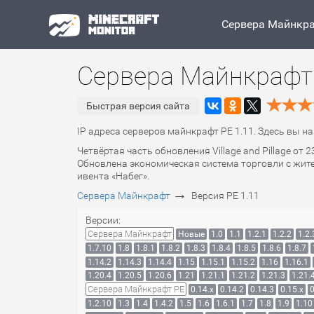
Сервера Майнкр
Сервера Майнкрафт 
Быстрая версия сайта
IP адреса серверов майнкрафт PE 1.11. Здесь вы н
Четвёртая часть обновления Village and Pillage от
Обновлена экономическая система торговли с жите
ивента «Набег».
→
Сервера Майнкрафт
Версия PE 1.11
Версии:
Сервера Майнкрафт
Новые
1.0
1.1
1.2.1
1.2.2
1.2.
1.7.10
1.8
1.8.1
1.8.2
1.8.3
1.8.4
1.8.5
1.8.6
1.8.7
1.14.2
1.14.3
1.14.4
1.15
1.15.1
1.15.2
1.16
1.16.1
1.20.4
1.20.5
1.20.6
1.21
1.21.1
1.21.2
1.21.3
1.21.
Сервера Майнкрафт PE
0.14.x
0.14.2
0.14.3
0.15.x
0
1.2.10
1.3
1.4
1.4.2
1.5
1.6
1.6.1
1.7
1.8
1.9
1.10