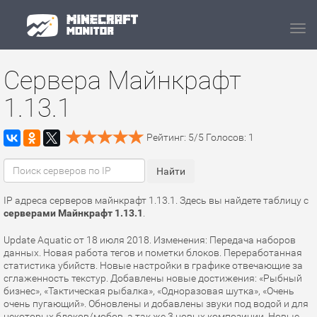
Navi
Сервера Майнкрафт
1.13.1
Рейтинг:
5
/
5
Голосов:
1
IP адреса серверов майнкрафт 1.13.1. Здесь вы найдете таблицу с
серверами Майнкрафт 1.13.1
.
Update Aquatic от 18 июля 2018. Изменения: Передача наборов
данных. Новая работа тегов и пометки блоков. Переработанная
статистика убийств. Новые настройки в графике отвечающие за
сглаженность текстур. Добавлены новые достижения: «Рыбный
бизнес», «Тактическая рыбалка», «Одноразовая шутка», «Очень
очень пугающий». Обновлены и добавлены звуки под водой и для
некоторых блоков/мобов, а так же 3 новых композиции. Новые