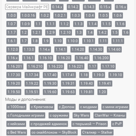
Сервера Майнкрафт PE
0.14.x
0.14.2
0.14.3
0.15.x
0.16.x
1.0.0
1.0.0.16
1.0.2
1.0.2.1
1.0.3
1.0.4
1.0.5
1.0.6
1.0.7
1.0.9
1.1
1.1.1
1.1.2
1.1.3
1.1.4
1.1.5
1.1.6
1.1.7
1.2
1.2.1
1.2.9
1.2.10
1.3
1.4
1.4.2
1.5
1.6
1.6.1
1.7
1.8
1.9
1.10
1.10.0
1.10.1
1.11
1.11.1
1.12.0
1.13.0
1.14.x
1.14.1
1.14.20
1.14.30
1.14.60
1.16.x
1.16.1
1.16.10
1.16.20
1.16.40
1.16.200
1.16.201
1.16.210
1.16.220
1.16.221
1.17
1.17.10
1.17.30
1.17.34
1.17.40
1.17.41
1.18
1.19.0
1.19.10
1.19.20
1.19.22
1.19.30
1.19.31
1.19.40
1.19.41
1.19.50
1.19.51
1.19.60
1.19.63
1.19.81
1.20
Моды и дополнения:
с 1000лвл
c Креативом
с Дюпом
с модами
с мини играми
с Голодными играми
с оружием
Sky Wars
ClanWar — Кланы
с кейсами
с продажей админок
с тюрьмой — Prison
с PvP
с Bed Wars
со скайблоком — SkyBlock
Сталкер — Stalker