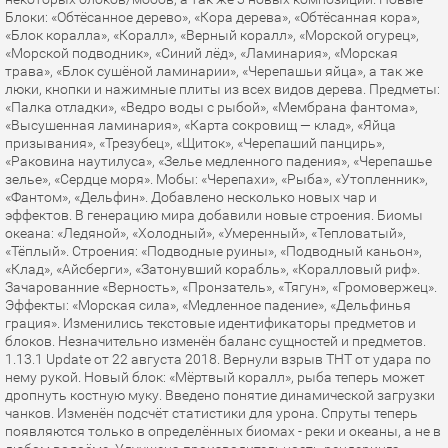
Блоки: «Обтёсанное дерево», «Кора дерева», «Обтёсанная кора»,
«Блок коралла», «Коралл», «Верный коралл», «Морской огурец»,
«Морской подводник», «Синий лёд», «Ламинария», «Морская
трава», «Блок сушёной ламинарии», «Черепашьи яйца», а так же
люки, кнопки и нажимные плиты из всех видов дерева. Предметы:
«Палка отладки», «Ведро воды с рыбой», «Мембрана фантома»,
«Высушенная ламинария», «Карта сокровищ — клад», «Яйца
призывания», «Трезубец», «Щиток», «Черепаший панцирь»,
«Раковина наутилуса», «Зелье медленного падения», «Черепашье
зелье», «Сердце моря». Мобы: «Черепахи», «Рыба», «Утопленник»,
«Фантом», «Дельфин». Добавлено несколько новых чар и
эффектов. В генерацию мира добавили новые строения. Биомы
океана: «Ледяной», «Холодный», «Умеренный», «Тепловатый»,
«Тёплый». Строения: «Подводные руины», «Подводный каньон»,
«Клад», «Айсберги», «Затонувший корабль», «Коралловый риф».
Зачарованние «Верность», «Пронзатель», «Тягун», «Громовержец».
Эффекты: «Морская сила», «Медленное падение», «Дельфинья
грация». Изменились текстовые идентификаторы предметов и
блоков. Незначительно изменён баланс сущностей и предметов.
1.13.1 Update от 22 августа 2018. Вернули взрыв ТНТ от удара по
нему рукой. Новый блок: «Мёртвый коралл», рыба теперь может
дропнуть костную муку. Введено понятие динамической загрузки
чанков. Изменён подсчёт статистики для урона. Спруты теперь
появляются только в определённых биомах - реки и океаны, а не в