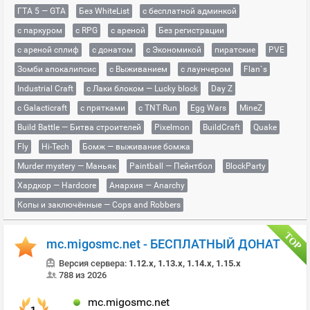
ГТА 5 — GTA
Без WhiteList
с бесплатной админкой
с паркуром
с RPG
с ареной
Без регистрации
с ареной сплиф
с донатом
с Экономикой
пиратские
PVE
Зомби апокалипсис
с Выживанием
с лаунчером
Flan`s
Industrial Craft
с Лаки блоком — Lucky block
Day Z
с Galacticraft
с прятками
с TNT Run
Egg Wars
MineZ
Build Battle — Битва строителей
Pixelmon
BuildCraft
Quake
Fly
Hi-Tech
Бомж — выживание бомжа
Murder mystery — Маньяк
Paintball — Пейнтбол
BlockParty
Хардкор — Hardcore
Анархия — Anarchy
Копы и заключённые — Cops and Robbers
mc.migosmc.net - БЕСПЛАТНЫЙ ДОНАТ
Версия сервера:
1.12.x, 1.13.x, 1.14.x, 1.15.x
788 из 2026
mc.migosmc.net