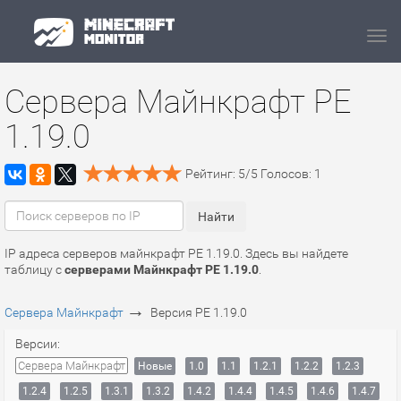
Navi
Сервера Майнкрафт PE
1.19.0
Рейтинг:
5
/
5
Голосов:
1
IP адреса серверов майнкрафт PE 1.19.0. Здесь вы найдете
таблицу с
серверами Майнкрафт PE 1.19.0
.
→
Сервера Майнкрафт
Версия PE 1.19.0
Версии:
Сервера Майнкрафт
Новые
1.0
1.1
1.2.1
1.2.2
1.2.3
1.2.4
1.2.5
1.3.1
1.3.2
1.4.2
1.4.4
1.4.5
1.4.6
1.4.7