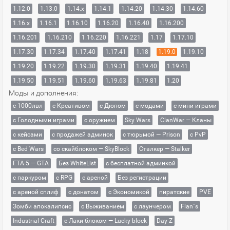
1.12.0
1.13.0
1.14.x
1.14.1
1.14.20
1.14.30
1.14.60
1.16.x
1.16.1
1.16.10
1.16.20
1.16.40
1.16.200
1.16.201
1.16.210
1.16.220
1.16.221
1.17
1.17.10
1.17.30
1.17.34
1.17.40
1.17.41
1.18
1.19.0
1.19.10
1.19.20
1.19.22
1.19.30
1.19.31
1.19.40
1.19.41
1.19.50
1.19.51
1.19.60
1.19.63
1.19.81
1.20
Моды и дополнения:
с 1000лвл
c Креативом
с Дюпом
с модами
с мини играми
с Голодными играми
с оружием
Sky Wars
ClanWar — Кланы
с кейсами
с продажей админок
с тюрьмой — Prison
с PvP
с Bed Wars
со скайблоком — SkyBlock
Сталкер — Stalker
ГТА 5 — GTA
Без WhiteList
с бесплатной админкой
с паркуром
с RPG
с ареной
Без регистрации
с ареной сплиф
с донатом
с Экономикой
пиратские
PVE
Зомби апокалипсис
с Выживанием
с лаунчером
Flan`s
Industrial Craft
с Лаки блоком — Lucky block
Day Z