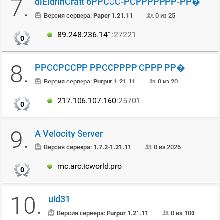
7.
dlEldrinCraft 6РРССС-РСРРРРРРР-РР�
Версия сервера:
Paper 1.21.11
0 из 25
89.248.236.141
:27221
0
8.
РРССРССРР РРССРРРР СРРР РР�
Версия сервера:
Purpur 1.21.11
0 из 20
217.106.107.160
:25701
0
9.
A Velocity Server
Версия сервера:
1.7.2-1.21.11
0 из 2026
mc.arcticworld.pro
0
10.
uid31
Версия сервера:
Purpur 1.21.11
0 из 100