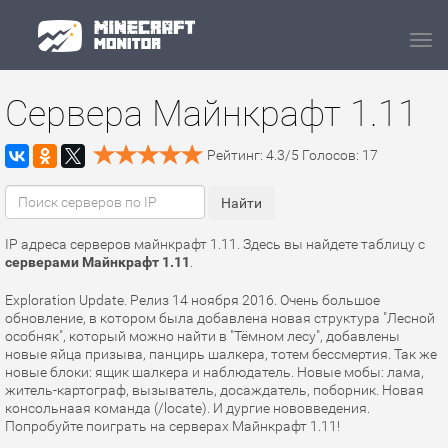
Navi
Сервера Майнкрафт 1.11
Рейтинг:
4.3
/
5
Голосов:
17
IP адреса серверов майнкрафт 1.11. Здесь вы найдете таблицу с
серверами Майнкрафт 1.11
.
Exploration Update. Релиз 14 ноября 2016. Очень большое
обновление, в котором была добавлена новая структура "Лесной
особняк", который можно найти в "Тёмном лесу", добавлены
новые яйца призыва, панцирь шалкера, тотем бессмертия. Так же
новые блоки: ящик шалкера и наблюдатель. Новые мобы: лама,
житель-картограф, вызыватель, досаждатель, поборник. Новая
консольнаая команда (/locate). И дургие нововведения.
Попробуйте поиграть на серверах Майнкрафт 1.11!