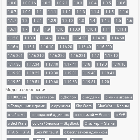
1.0.0
1.0.0.16
1.0.2
1.0.2.1
1.0.3
1.0.4
1.0.5
1.0.6
1.0.7
1.0.9
1.1
1.1.1
1.1.2
1.1.3
1.1.4
1.1.5
1.1.6
1.1.7
1.2
1.2.1
1.2.9
1.2.10
1.3
1.4
1.4.2
1.5
1.6
1.6.1
1.7
1.8
1.9
1.10
1.10.0
1.10.1
1.11
1.11.1
1.12.0
1.13.0
1.14.x
1.14.1
1.14.20
1.14.30
1.14.60
1.16.x
1.16.1
1.16.10
1.16.20
1.16.40
1.16.200
1.16.201
1.16.210
1.16.220
1.16.221
1.17
1.17.10
1.17.30
1.17.34
1.17.40
1.17.41
1.18
1.19.0
1.19.10
1.19.20
1.19.22
1.19.30
1.19.31
1.19.40
1.19.41
1.19.50
1.19.51
1.19.60
1.19.63
1.19.81
1.20
Моды и дополнения:
с 1000лвл
c Креативом
с Дюпом
с модами
с мини играми
с Голодными играми
с оружием
Sky Wars
ClanWar — Кланы
с кейсами
с продажей админок
с тюрьмой — Prison
с PvP
с Bed Wars
со скайблоком — SkyBlock
Сталкер — Stalker
ГТА 5 — GTA
Без WhiteList
с бесплатной админкой