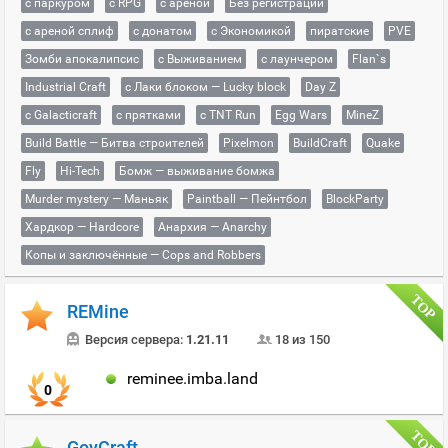
с паркуром
с RPG
с ареной
Без регистрации
с ареной сплиф
с донатом
с Экономикой
пиратские
PVE
Зомби апокалипсис
с Выживанием
с лаунчером
Flan`s
Industrial Craft
с Лаки блоком — Lucky block
Day Z
с Galacticraft
с прятками
с TNT Run
Egg Wars
MineZ
Build Battle — Битва строителей
Pixelmon
BuildCraft
Quake
Fly
Hi-Tech
Бомж — выживание бомжа
Murder mystery — Маньяк
Paintball — Пейнтбол
BlockParty
Хардкор — Hardcore
Анархия — Anarchy
Копы и заключённые — Cops and Robbers
REMine
Версия сервера:
1.21.11
18 из 150
reminee.imba.land
0
GoyCraft