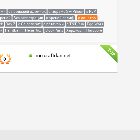
ами
с продажей админок
с тюрьмой — Prison
с PvP
ареной
Без регистрации
с ареной сплиф
с донатом
ck
Day Z
с Galacticraft
с прятками
с TNT Run
Egg Wars
як
Paintball — Пейнтбол
BlockParty
Хардкор — Hardcore
mc.craftdan.net
0