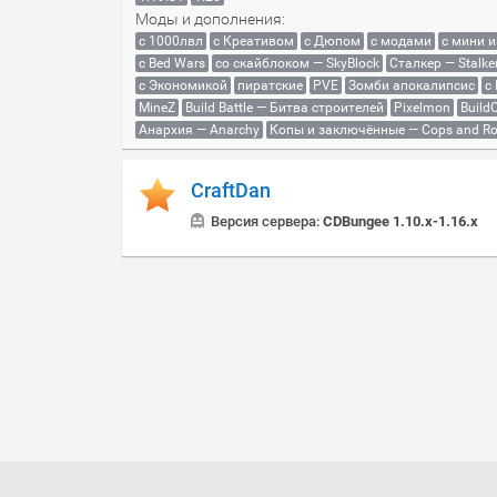
Моды и дополнения:
с 1000лвл
c Креативом
с Дюпом
с модами
с мини 
с Bed Wars
со скайблоком — SkyBlock
Сталкер — Stalke
с Экономикой
пиратские
PVE
Зомби апокалипсис
с
MineZ
Build Battle — Битва строителей
Pixelmon
BuildC
Анархия — Anarchy
Копы и заключённые — Cops and Ro
CraftDan
Версия сервера:
CDBungee 1.10.x-1.16.x