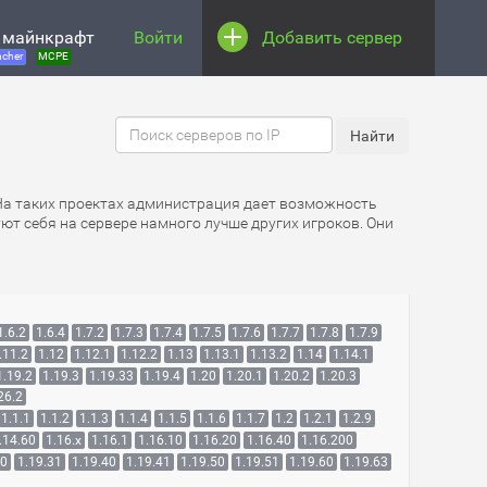
 майнкрафт
Войти
Добавить сервер
cher
MCPE
 На таких проектах администрация дает возможность
ют себя на сервере намного лучше других игроков. Они
1.6.2
1.6.4
1.7.2
1.7.3
1.7.4
1.7.5
1.7.6
1.7.7
1.7.8
1.7.9
.11.2
1.12
1.12.1
1.12.2
1.13
1.13.1
1.13.2
1.14
1.14.1
1.19.2
1.19.3
1.19.33
1.19.4
1.20
1.20.1
1.20.2
1.20.3
26.2
1.1.1
1.1.2
1.1.3
1.1.4
1.1.5
1.1.6
1.1.7
1.2
1.2.1
1.2.9
.14.60
1.16.x
1.16.1
1.16.10
1.16.20
1.16.40
1.16.200
30
1.19.31
1.19.40
1.19.41
1.19.50
1.19.51
1.19.60
1.19.63