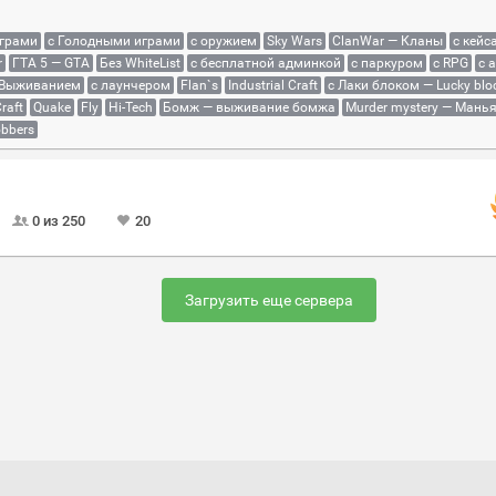
играми
с Голодными играми
с оружием
Sky Wars
ClanWar — Кланы
с кейс
r
ГТА 5 — GTA
Без WhiteList
с бесплатной админкой
с паркуром
с RPG
с 
 Выживанием
с лаунчером
Flan`s
Industrial Craft
с Лаки блоком — Lucky blo
raft
Quake
Fly
Hi-Tech
Бомж — выживание бомжа
Murder mystery — Мань
bbers
0 из 250
20
Загрузить еще сервера