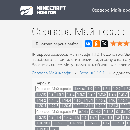
Сервера Майнкр
Сервера Майнкрафт 
Быстрая версия сайта
IP адреса серверов майнкрафт 1.10.1 с донатом. З
приобретать привилегии, админки, игровую валюту
богаче, сильнее. Могут помогать обычным игрокам
→
→
Сервера Майнкрафт
Версия 1.10.1
с донат
Версии:
Сервера Майнкрафт
Новые
1.0
1.1
1.2.1
1.2.2
1.2.
1.7.10
1.8
1.8.1
1.8.2
1.8.3
1.8.4
1.8.5
1.8.6
1.8.7
1.14.2
1.14.3
1.14.4
1.15
1.15.1
1.15.2
1.16
1.16.1
1.20.4
1.20.5
1.20.6
1.21
1.21.1
1.21.2
1.21.3
1.21.
Сервера Майнкрафт PE
0.14.x
0.14.2
0.14.3
0.15.x
0
1.2.10
1.3
1.4
1.4.2
1.5
1.6
1.6.1
1.7
1.8
1.9
1.10
1.16.201
1.16.210
1.16.220
1.16.221
1.17
1.17.10
1.
1.19.81
1.20