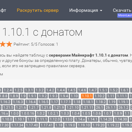
афт
Раскрутить сервер
Информация
Скачать
MoonLaun
1.10.1 с донатом
Рейтинг:
5
/
5
Голосов:
1
десь вы найдете таблицу с
серверами Майнкрафт 1.10.1 с донатом
.
 и другие бонусы за определенную плату. Донатеры, обычно, чувтву
, если это не запрещено правилами сервера.
ом
3
1.2.4
1.2.5
1.3.1
1.3.2
1.4.2
1.4.4
1.4.5
1.4.6
1.4.7
1.5.1
1.5.2
1.6.1
1.8.8
1.8.9
1.9
1.9.1
1.9.2
1.9.3
1.9.4
1.10
1.10.1
1.10.2
1.11
1.11.1
1
1.16.2
1.16.3
1.16.4
1.16.5
1.17
1.17.1
1.18
1.18.1
1.18.2
1.19
1.19.1
4
1.21.5
1.21.6
1.21.7
1.21.8
1.21.9
1.21.10
1.21.11
26.1
26.1.1
26.1.2
.16.x
1.0.0
1.0.0.16
1.0.2
1.0.2.1
1.0.3
1.0.4
1.0.5
1.0.6
1.0.7
1.0.9
1.1
1.10.0
1.10.1
1.11
1.11.1
1.12.0
1.13.0
1.14.x
1.14.1
1.14.20
1.14.30
1
17.30
1.17.34
1.17.40
1.17.41
1.18
1.19.0
1.19.10
1.19.20
1.19.22
1.19.