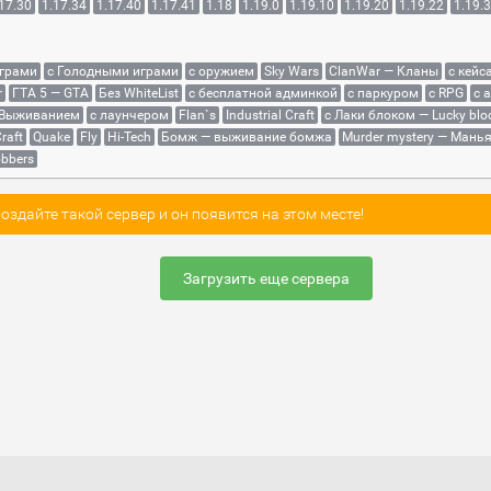
17.30
1.17.34
1.17.40
1.17.41
1.18
1.19.0
1.19.10
1.19.20
1.19.22
1.19.
играми
с Голодными играми
с оружием
Sky Wars
ClanWar — Кланы
с кейс
r
ГТА 5 — GTA
Без WhiteList
с бесплатной админкой
с паркуром
с RPG
с 
 Выживанием
с лаунчером
Flan`s
Industrial Craft
с Лаки блоком — Lucky blo
raft
Quake
Fly
Hi-Tech
Бомж — выживание бомжа
Murder mystery — Мань
bbers
здайте такой сервер и он появится на этом месте!
Загрузить еще сервера