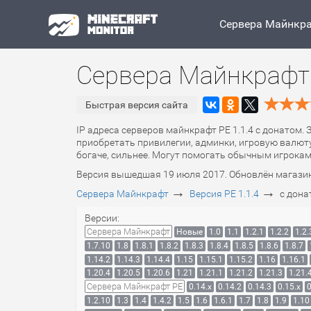
Сервера Майнкр
Сервера Майнкрафт 
Быстрая версия сайта
IP адреса серверов майнкрафт PE 1.1.4 с донатом. 
приобретать привилегии, админки, игровую валюту
богаче, сильнее. Могут помогать обычным игрокам
Версия вышедшая 19 июля 2017. Обновлён магазин 
→
→
Сервера Майнкрафт
Версия PE 1.1.4
с дона
Версии:
Сервера Майнкрафт
Новые
1.0
1.1
1.2.1
1.2.2
1.2.
1.7.10
1.8
1.8.1
1.8.2
1.8.3
1.8.4
1.8.5
1.8.6
1.8.7
1.14.2
1.14.3
1.14.4
1.15
1.15.1
1.15.2
1.16
1.16.1
1.20.4
1.20.5
1.20.6
1.21
1.21.1
1.21.2
1.21.3
1.21.
Сервера Майнкрафт PE
0.14.x
0.14.2
0.14.3
0.15.x
0
1.2.10
1.3
1.4
1.4.2
1.5
1.6
1.6.1
1.7
1.8
1.9
1.10