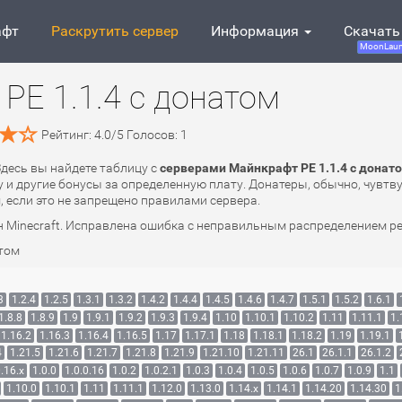
афт
Раскрутить сервер
Информация
Скачать
MoonLaun
PE 1.1.4 с донатом
Рейтинг:
4.0
/
5
Голосов:
1
Здесь вы найдете таблицу с
серверами Майнкрафт PE 1.1.4 с донат
 и другие бонусы за определенную плату. Донатеры, обычно, чувтву
, если это не запрещено правилами сервера.
Minecraft. Исправлена ошибка с неправильным распределением рес
том
3
1.2.4
1.2.5
1.3.1
1.3.2
1.4.2
1.4.4
1.4.5
1.4.6
1.4.7
1.5.1
1.5.2
1.6.1
1.8.8
1.8.9
1.9
1.9.1
1.9.2
1.9.3
1.9.4
1.10
1.10.1
1.10.2
1.11
1.11.1
1.
1.16.2
1.16.3
1.16.4
1.16.5
1.17
1.17.1
1.18
1.18.1
1.18.2
1.19
1.19.1
4
1.21.5
1.21.6
1.21.7
1.21.8
1.21.9
1.21.10
1.21.11
26.1
26.1.1
26.1.2
.16.x
1.0.0
1.0.0.16
1.0.2
1.0.2.1
1.0.3
1.0.4
1.0.5
1.0.6
1.0.7
1.0.9
1.1
1.10.0
1.10.1
1.11
1.11.1
1.12.0
1.13.0
1.14.x
1.14.1
1.14.20
1.14.30
1