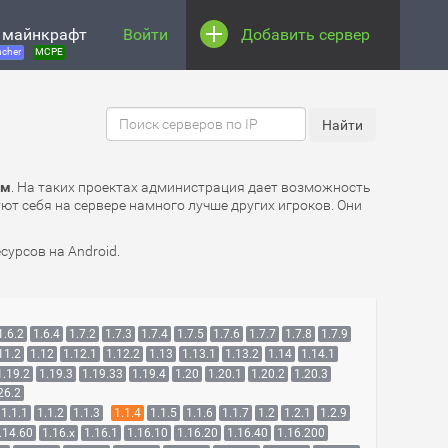
 майнкрафт
Войти
Добавить сервер
cher
MCPE
ом
. На таких проектах администрация дает возможность
ют себя на сервере намного лучше других игроков. Они
урсов на Android.
1.6.2
1.6.4
1.7.2
1.7.3
1.7.4
1.7.5
1.7.6
1.7.7
1.7.8
1.7.9
11.2
1.12
1.12.1
1.12.2
1.13
1.13.1
1.13.2
1.14
1.14.1
1.19.2
1.19.3
1.19.33
1.19.4
1.20
1.20.1
1.20.2
1.20.3
26.2
1.1.1
1.1.2
1.1.3
1.1.4
1.1.5
1.1.6
1.1.7
1.2
1.2.1
1.2.9
.14.60
1.16.x
1.16.1
1.16.10
1.16.20
1.16.40
1.16.200