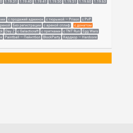
30
1.19.31
1.19.40
1.19.41
1.19.50
1.19.51
1.19.60
1.19.63
ами
с продажей админок
с тюрьмой — Prison
с PvP
ареной
Без регистрации
с ареной сплиф
с донатом
ck
Day Z
с Galacticraft
с прятками
с TNT Run
Egg Wars
як
Paintball — Пейнтбол
BlockParty
Хардкор — Hardcore