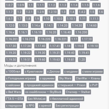
1.0.7
1.0.9
1.1
1.1.1
1.1.2
1.1.3
1.1.4
1.1.5
1.1.6
1.1.7
1.2
1.2.1
1.2.9
1.2.10
1.3
1.4
1.4.2
1.5
1.6
1.6.1
1.7
1.8
1.9
1.10
1.10.0
1.10.1
1.11
1.11.1
1.12.0
1.13.0
1.14.x
1.14.1
1.14.20
1.14.30
1.14.60
1.16.x
1.16.1
1.16.10
1.16.20
1.16.40
1.16.200
1.16.201
1.16.210
1.16.220
1.16.221
1.17
1.17.10
1.17.30
1.17.34
1.17.40
1.17.41
1.18
1.19.0
1.19.10
1.19.20
1.19.22
1.19.30
1.19.31
1.19.40
1.19.41
1.19.50
1.19.51
1.19.60
1.19.63
1.19.81
1.20
Моды и дополнения:
с 1000лвл
c Креативом
с Дюпом
с модами
с мини играми
с Голодными играми
с оружием
Sky Wars
ClanWar — Кланы
с кейсами
с продажей админок
с тюрьмой — Prison
с PvP
с Bed Wars
со скайблоком — SkyBlock
Сталкер — Stalker
ГТА 5 — GTA
Без WhiteList
с бесплатной админкой
с паркуром
с RPG
с ареной
Без регистрации