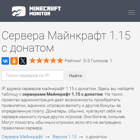
Navi
Сервера Майнкрафт 1.15
с донатом
Рейтинг:
5
/
5
Голосов:
1
IP адреса серверов майнкрафт 1.15 с донатом. Здесь вы найдете
таблицу с
серверами Майнкрафт 1.15 с донатом
. На таких
проектах администрация дает возможность приобретать
привилегии, админки, игровую валюту и другие бонусы за
определенную плату. Донатеры, обычно, чувтвуют себя на
сервере намного лучше других игроков. Они богаче, сильнее.
Могут помогать обычным игрокам, если это не запрещено
правилами сервера.
→
→
Сервера Майнкрафт
Версия 1.15
с донатом