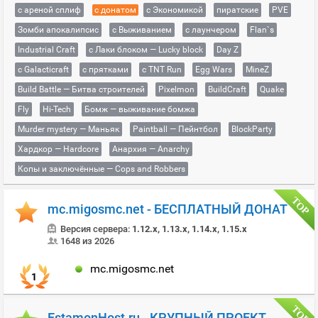
с ареной сплиф
с донатом
с Экономикой
пиратские
PVE
Зомби апокалипсис
с Выживанием
с лаунчером
Flan`s
Industrial Craft
с Лаки блоком — Lucky block
Day Z
с Galacticraft
с прятками
с TNT Run
Egg Wars
MineZ
Build Battle — Битва строителей
Pixelmon
BuildCraft
Quake
Fly
Hi-Tech
Бомж — выживание бомжа
Murder mystery — Маньяк
Paintball — Пейнтбол
BlockParty
Хардкор — Hardcore
Анархия — Anarchy
Копы и заключённые — Cops and Robbers
mc.migosmc.net - БЕСПЛАТНЫЙ ДОНАТ
Версия сервера:
1.12.x, 1.13.x, 1.14.x, 1.15.x
1648 из 2026
mc.migosmc.net
1
EstamonHost.ru - КРУПНЫЙ ПРОЕКТ