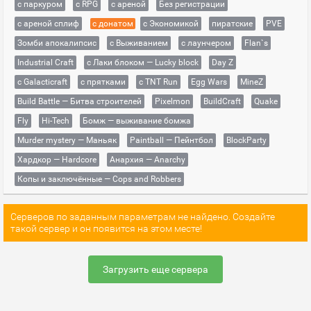
с паркуром
с RPG
с ареной
Без регистрации
с ареной сплиф
с донатом
с Экономикой
пиратские
PVE
Зомби апокалипсис
с Выживанием
с лаунчером
Flan`s
Industrial Craft
с Лаки блоком — Lucky block
Day Z
с Galacticraft
с прятками
с TNT Run
Egg Wars
MineZ
Build Battle — Битва строителей
Pixelmon
BuildCraft
Quake
Fly
Hi-Tech
Бомж — выживание бомжа
Murder mystery — Маньяк
Paintball — Пейнтбол
BlockParty
Хардкор — Hardcore
Анархия — Anarchy
Копы и заключённые — Cops and Robbers
Серверов по заданным параметрам не найдено. Создайте
такой сервер и он появится на этом месте!
Загрузить еще сервера