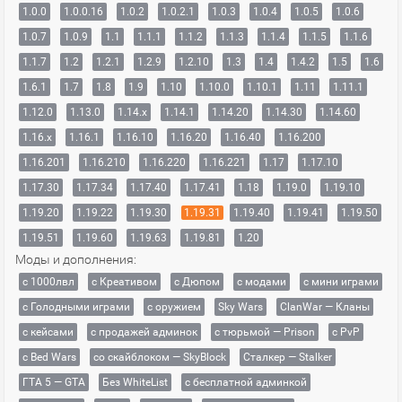
1.0.0
1.0.0.16
1.0.2
1.0.2.1
1.0.3
1.0.4
1.0.5
1.0.6
1.0.7
1.0.9
1.1
1.1.1
1.1.2
1.1.3
1.1.4
1.1.5
1.1.6
1.1.7
1.2
1.2.1
1.2.9
1.2.10
1.3
1.4
1.4.2
1.5
1.6
1.6.1
1.7
1.8
1.9
1.10
1.10.0
1.10.1
1.11
1.11.1
1.12.0
1.13.0
1.14.x
1.14.1
1.14.20
1.14.30
1.14.60
1.16.x
1.16.1
1.16.10
1.16.20
1.16.40
1.16.200
1.16.201
1.16.210
1.16.220
1.16.221
1.17
1.17.10
1.17.30
1.17.34
1.17.40
1.17.41
1.18
1.19.0
1.19.10
1.19.20
1.19.22
1.19.30
1.19.31
1.19.40
1.19.41
1.19.50
1.19.51
1.19.60
1.19.63
1.19.81
1.20
Моды и дополнения:
с 1000лвл
c Креативом
с Дюпом
с модами
с мини играми
с Голодными играми
с оружием
Sky Wars
ClanWar — Кланы
с кейсами
с продажей админок
с тюрьмой — Prison
с PvP
с Bed Wars
со скайблоком — SkyBlock
Сталкер — Stalker
ГТА 5 — GTA
Без WhiteList
с бесплатной админкой