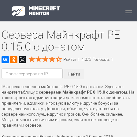
Navi
Сервера Майнкрафт PE
0.15.0 с донатом
Рейтинг:
4.0
/
5
Голосов:
1
IP адреса серверов майнкрафт PE 0.15.0 с донатом. Здесь вы
найдете таблицу с
серверами Майнкрафт PE 0.15.0 с донатом
. На
таких проектах администрация дает возможность приобретать
привилегии, админки, игровую валюту и другие бонусы за
определенную плату. Донатеры, обычно, чувтвуют себя на
сервере намного лучше других игроков. Они богаче, сильнее.
Могут помогать обычным игрокам, если это не запрещено
правилами сервера.
Кодовое название Friendly Update, вышло 13 июня 2016.