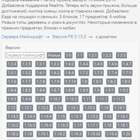
Добавлена поддержка Realms. Теперь есть звуки прыжка, больше
достижений, кнопка смены скина в главном меню. Добавлено:
Езда на лошадях и свиньях, 5 блоков, 17 предметов, 6 мобов.
Новые типы деревень и храм в джунглях. Некоторые изменения в
прежних предметах, блоках и мобах.
→
→
Сервера Майнкрафт
Версия PE 0.15.0
с донатом
Версии:
Сервера Майнкрафт
Новые
1.0
1.1
1.2.1
1.2.2
1.2.3
1.2.4
1.2.5
1.3.1
1.3.2
1.4.2
1.4.4
1.4.5
1.4.6
1.4.7
1.5.1
1.5.2
1.6.1
1.6.2
1.6.4
1.7.2
1.7.3
1.7.4
1.7.5
1.7.6
1.7.7
1.7.8
1.7.9
1.7.10
1.8
1.8.1
1.8.2
1.8.3
1.8.4
1.8.5
1.8.6
1.8.7
1.8.8
1.8.9
1.9
1.9.1
1.9.2
1.9.3
1.9.4
1.10
1.10.1
1.10.2
1.11
1.11.1
1.11.2
1.12
1.12.1
1.12.2
1.13
1.13.1
1.13.2
1.14
1.14.1
1.14.2
1.14.3
1.14.4
1.15
1.15.1
1.15.2
1.16
1.16.1
1.16.2
1.16.3
1.16.4
1.16.5
1.17
1.17.1
1.18
1.18.1
1.18.2
1.19
1.19.1
1.19.2
1.19.3
1.19.33
1.19.4
1.20