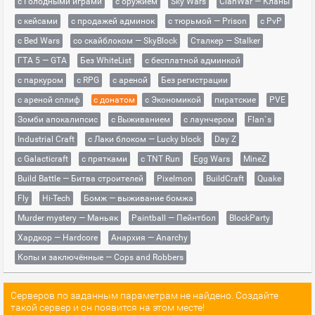
с Голодными играми
с оружием
Sky Wars
ClanWar — Кланы
с кейсами
с продажей админок
с тюрьмой — Prison
с PvP
с Bed Wars
со скайблоком — SkyBlock
Сталкер — Stalker
ГТА 5 — GTA
Без WhiteList
с бесплатной админкой
с паркуром
с RPG
с ареной
Без регистрации
с ареной сплиф
с донатом
с Экономикой
пиратские
PVE
Зомби апокалипсис
с Выживанием
с лаунчером
Flan`s
Industrial Craft
с Лаки блоком — Lucky block
Day Z
с Galacticraft
с прятками
с TNT Run
Egg Wars
MineZ
Build Battle — Битва строителей
Pixelmon
BuildCraft
Quake
Fly
Hi-Tech
Бомж — выживание бомжа
Murder mystery — Маньяк
Paintball — Пейнтбол
BlockParty
Хардкор — Hardcore
Анархия — Anarchy
Копы и заключённые — Cops and Robbers
Серверов по заданным параметрам не найдено. Создайте
такой сервер и он появится на этом месте!