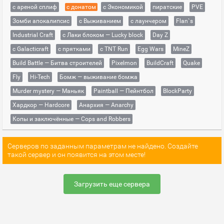
с ареной сплиф
с донатом
с Экономикой
пиратские
PVE
Зомби апокалипсис
с Выживанием
с лаунчером
Flan`s
Industrial Craft
с Лаки блоком — Lucky block
Day Z
с Galacticraft
с прятками
с TNT Run
Egg Wars
MineZ
Build Battle — Битва строителей
Pixelmon
BuildCraft
Quake
Fly
Hi-Tech
Бомж — выживание бомжа
Murder mystery — Маньяк
Paintball — Пейнтбол
BlockParty
Хардкор — Hardcore
Анархия — Anarchy
Копы и заключённые — Cops and Robbers
Серверов по заданным параметрам не найдено. Создайте
такой сервер и он появится на этом месте!
Загрузить еще сервера