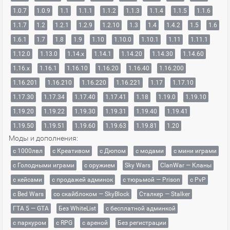
1.0.7
1.0.9
1.1
1.1.1
1.1.2
1.1.3
1.1.4
1.1.5
1.1.6
1.1.7
1.2
1.2.1
1.2.9
1.2.10
1.3
1.4
1.4.2
1.5
1.6
1.6.1
1.7
1.8
1.9
1.10
1.10.0
1.10.1
1.11
1.11.1
1.12.0
1.13.0
1.14.x
1.14.1
1.14.20
1.14.30
1.14.60
1.16.x
1.16.1
1.16.10
1.16.20
1.16.40
1.16.200
1.16.201
1.16.210
1.16.220
1.16.221
1.17
1.17.10
1.17.30
1.17.34
1.17.40
1.17.41
1.18
1.19.0
1.19.10
1.19.20
1.19.22
1.19.30
1.19.31
1.19.40
1.19.41
1.19.50
1.19.51
1.19.60
1.19.63
1.19.81
1.20
Моды и дополнения:
с 1000лвл
c Креативом
с Дюпом
с модами
с мини играми
с Голодными играми
с оружием
Sky Wars
ClanWar — Кланы
с кейсами
с продажей админок
с тюрьмой — Prison
с PvP
с Bed Wars
со скайблоком — SkyBlock
Сталкер — Stalker
ГТА 5 — GTA
Без WhiteList
с бесплатной админкой
с паркуром
с RPG
с ареной
Без регистрации