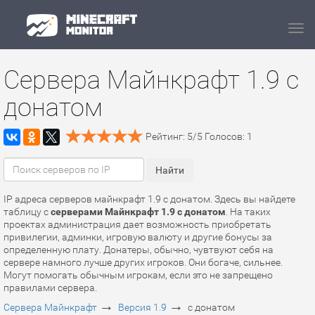
Navi
Сервера Майнкрафт 1.9 с
донатом
Рейтинг:
5
/
5
Голосов:
1
IP адреса серверов майнкрафт 1.9 с донатом. Здесь вы найдете
таблицу с
серверами Майнкрафт 1.9 с донатом
. На таких
проектах администрация дает возможность приобретать
привилегии, админки, игровую валюту и другие бонусы за
определенную плату. Донатеры, обычно, чувтвуют себя на
сервере намного лучше других игроков. Они богаче, сильнее.
Могут помогать обычным игрокам, если это не запрещено
правилами сервера.
→
→
Сервера Майнкрафт
Версия 1.9
с донатом