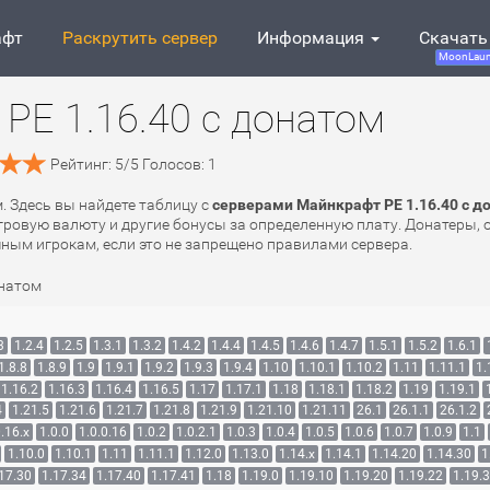
афт
Раскрутить сервер
Информация
Скачать
MoonLaun
PE 1.16.40 с донатом
Рейтинг:
5
/
5
Голосов:
1
м. Здесь вы найдете таблицу с
серверами Майнкрафт PE 1.16.40 с д
ровую валюту и другие бонусы за определенную плату. Донатеры, о
чным игрокам, если это не запрещено правилами сервера.
онатом
3
1.2.4
1.2.5
1.3.1
1.3.2
1.4.2
1.4.4
1.4.5
1.4.6
1.4.7
1.5.1
1.5.2
1.6.1
1.8.8
1.8.9
1.9
1.9.1
1.9.2
1.9.3
1.9.4
1.10
1.10.1
1.10.2
1.11
1.11.1
1.
1.16.2
1.16.3
1.16.4
1.16.5
1.17
1.17.1
1.18
1.18.1
1.18.2
1.19
1.19.1
4
1.21.5
1.21.6
1.21.7
1.21.8
1.21.9
1.21.10
1.21.11
26.1
26.1.1
26.1.2
.16.x
1.0.0
1.0.0.16
1.0.2
1.0.2.1
1.0.3
1.0.4
1.0.5
1.0.6
1.0.7
1.0.9
1.1
1.10.0
1.10.1
1.11
1.11.1
1.12.0
1.13.0
1.14.x
1.14.1
1.14.20
1.14.30
1
17.30
1.17.34
1.17.40
1.17.41
1.18
1.19.0
1.19.10
1.19.20
1.19.22
1.19.