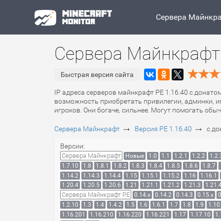
Сервера Майнкр
Сервера Майнкрафт 
Быстрая версия сайта
IP адреса серверов майнкрафт PE 1.16.40 с донато
возможность приобретать привилегии, админки, иг
игроков. Они богаче, сильнее. Могут помогать обы
→
→
Сервера Майнкрафт
Версия PE 1.16.40
с д
Версии:
Сервера Майнкрафт
Новые
1.0
1.1
1.2.1
1.2.2
1.2.
1.7.10
1.8
1.8.1
1.8.2
1.8.3
1.8.4
1.8.5
1.8.6
1.8.7
1.14.2
1.14.3
1.14.4
1.15
1.15.1
1.15.2
1.16
1.16.1
1.20.4
1.20.5
1.20.6
1.21
1.21.1
1.21.2
1.21.3
1.21.
Сервера Майнкрафт PE
0.14.x
0.14.2
0.14.3
0.15.x
0
1.2.10
1.3
1.4
1.4.2
1.5
1.6
1.6.1
1.7
1.8
1.9
1.10
1.16.201
1.16.210
1.16.220
1.16.221
1.17
1.17.10
1.