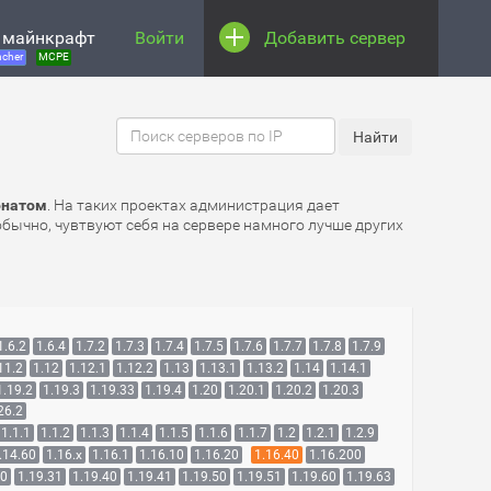
 майнкрафт
Войти
Добавить сервер
cher
MCPE
онатом
. На таких проектах администрация дает
бычно, чувтвуют себя на сервере намного лучше других
1.6.2
1.6.4
1.7.2
1.7.3
1.7.4
1.7.5
1.7.6
1.7.7
1.7.8
1.7.9
11.2
1.12
1.12.1
1.12.2
1.13
1.13.1
1.13.2
1.14
1.14.1
1.19.2
1.19.3
1.19.33
1.19.4
1.20
1.20.1
1.20.2
1.20.3
26.2
1.1.1
1.1.2
1.1.3
1.1.4
1.1.5
1.1.6
1.1.7
1.2
1.2.1
1.2.9
.14.60
1.16.x
1.16.1
1.16.10
1.16.20
1.16.40
1.16.200
30
1.19.31
1.19.40
1.19.41
1.19.50
1.19.51
1.19.60
1.19.63