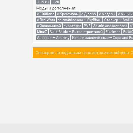
1.19.81
1.20
Моды и дополнения:
с 1000лвл
c Креативом
с Дюпом
с модами
с мини 
с Bed Wars
со скайблоком — SkyBlock
Сталкер — Stalke
с Экономикой
пиратские
PVE
Зомби апокалипсис
с
MineZ
Build Battle — Битва строителей
Pixelmon
BuildC
Анархия — Anarchy
Копы и заключённые — Cops and Ro
Серверов по заданным параметрам не найдено. Со