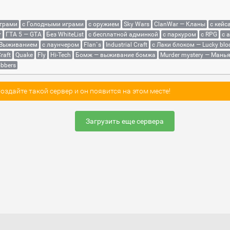
играми
с Голодными играми
с оружием
Sky Wars
ClanWar — Кланы
с кейс
r
ГТА 5 — GTA
Без WhiteList
с бесплатной админкой
с паркуром
с RPG
с 
 Выживанием
с лаунчером
Flan`s
Industrial Craft
с Лаки блоком — Lucky blo
raft
Quake
Fly
Hi-Tech
Бомж — выживание бомжа
Murder mystery — Мань
bbers
здайте такой сервер и он появится на этом месте!
Загрузить еще сервера