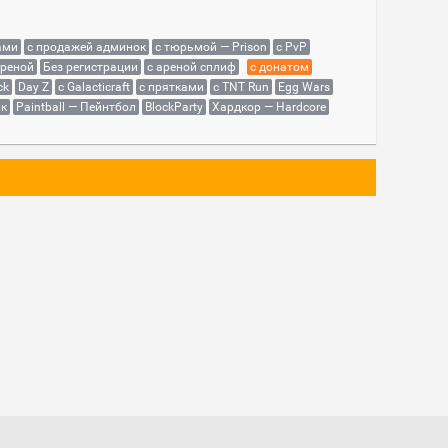
ами
с продажей админок
с тюрьмой — Prison
с PvP
ареной
Без регистрации
с ареной сплиф
с донатом
ck
Day Z
с Galacticraft
с прятками
с TNT Run
Egg Wars
як
Paintball — Пейнтбол
BlockParty
Хардкор — Hardcore