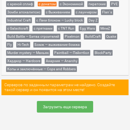
с ареной сплиф
с донатом
с Экономикой
пиратские
PVE
Зомби апокалипсис
с Выживанием
с лаунчером
Flan`s
Industrial Craft
с Лаки блоком — Lucky block
Day Z
с Galacticraft
с прятками
с TNT Run
Egg Wars
MineZ
Build Battle — Битва строителей
Pixelmon
BuildCraft
Quake
Fly
Hi-Tech
Бомж — выживание бомжа
Murder mystery — Маньяк
Paintball — Пейнтбол
BlockParty
Хардкор — Hardcore
Анархия — Anarchy
Копы и заключённые — Cops and Robbers
Серверов по заданным параметрам не найдено. Создайте
такой сервер и он появится на этом месте!
Загрузить еще сервера