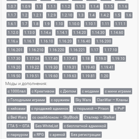
1.0.7
1.0.9
1.1
1.1.1
1.1.2
1.1.3
1.1.4
1.1.5
1.1.6
1.1.7
1.2
1.2.1
1.2.9
1.2.10
1.3
1.4
1.4.2
1.5
1.6
1.6.1
1.7
1.8
1.9
1.10
1.10.0
1.10.1
1.11
1.11.1
1.12.0
1.13.0
1.14.x
1.14.1
1.14.20
1.14.30
1.14.60
1.16.x
1.16.1
1.16.10
1.16.20
1.16.40
1.16.200
1.16.201
1.16.210
1.16.220
1.16.221
1.17
1.17.10
1.17.30
1.17.34
1.17.40
1.17.41
1.18
1.19.0
1.19.10
1.19.20
1.19.22
1.19.30
1.19.31
1.19.40
1.19.41
1.19.50
1.19.51
1.19.60
1.19.63
1.19.81
1.20
Моды и дополнения:
с 1000лвл
c Креативом
с Дюпом
с модами
с мини играми
с Голодными играми
с оружием
Sky Wars
ClanWar — Кланы
с кейсами
с продажей админок
с тюрьмой — Prison
с PvP
с Bed Wars
со скайблоком — SkyBlock
Сталкер — Stalker
ГТА 5 — GTA
Без WhiteList
с бесплатной админкой
с паркуром
с RPG
с ареной
Без регистрации