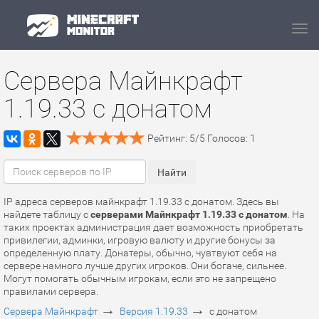
Navi
Сервера Майнкрафт
1.19.33 с донатом
Рейтинг:
5
/
5
Голосов:
1
IP адреса серверов майнкрафт 1.19.33 с донатом. Здесь вы
найдете таблицу с
серверами Майнкрафт 1.19.33 с донатом
. На
таких проектах администрация дает возможность приобретать
привилегии, админки, игровую валюту и другие бонусы за
определенную плату. Донатеры, обычно, чувтвуют себя на
сервере намного лучше других игроков. Они богаче, сильнее.
Могут помогать обычным игрокам, если это не запрещено
правилами сервера.
→
→
Сервера Майнкрафт
Версия 1.19.33
с донатом