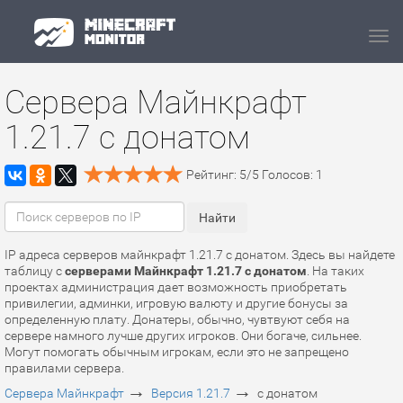
Navi
Сервера Майнкрафт
1.21.7 с донатом
Рейтинг:
5
/
5
Голосов:
1
IP адреса серверов майнкрафт 1.21.7 с донатом. Здесь вы найдете
таблицу с
серверами Майнкрафт 1.21.7 с донатом
. На таких
проектах администрация дает возможность приобретать
привилегии, админки, игровую валюту и другие бонусы за
определенную плату. Донатеры, обычно, чувтвуют себя на
сервере намного лучше других игроков. Они богаче, сильнее.
Могут помогать обычным игрокам, если это не запрещено
правилами сервера.
→
→
Сервера Майнкрафт
Версия 1.21.7
с донатом