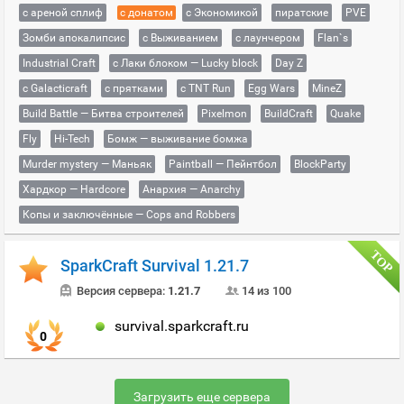
с ареной сплиф
с донатом
с Экономикой
пиратские
PVE
Зомби апокалипсис
с Выживанием
с лаунчером
Flan`s
Industrial Craft
с Лаки блоком — Lucky block
Day Z
с Galacticraft
с прятками
с TNT Run
Egg Wars
MineZ
Build Battle — Битва строителей
Pixelmon
BuildCraft
Quake
Fly
Hi-Tech
Бомж — выживание бомжа
Murder mystery — Маньяк
Paintball — Пейнтбол
BlockParty
Хардкор — Hardcore
Анархия — Anarchy
Копы и заключённые — Cops and Robbers
SparkCraft Survival 1.21.7
Версия сервера:
1.21.7
14 из 100
survival.sparkcraft.ru
0
Загрузить еще сервера