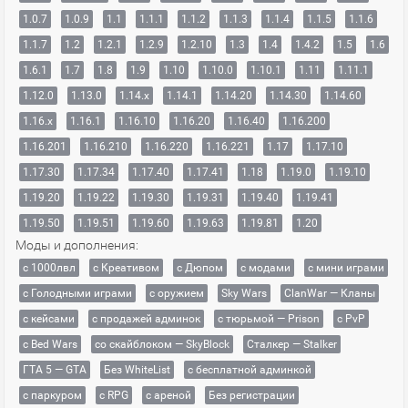
1.0.7
1.0.9
1.1
1.1.1
1.1.2
1.1.3
1.1.4
1.1.5
1.1.6
1.1.7
1.2
1.2.1
1.2.9
1.2.10
1.3
1.4
1.4.2
1.5
1.6
1.6.1
1.7
1.8
1.9
1.10
1.10.0
1.10.1
1.11
1.11.1
1.12.0
1.13.0
1.14.x
1.14.1
1.14.20
1.14.30
1.14.60
1.16.x
1.16.1
1.16.10
1.16.20
1.16.40
1.16.200
1.16.201
1.16.210
1.16.220
1.16.221
1.17
1.17.10
1.17.30
1.17.34
1.17.40
1.17.41
1.18
1.19.0
1.19.10
1.19.20
1.19.22
1.19.30
1.19.31
1.19.40
1.19.41
1.19.50
1.19.51
1.19.60
1.19.63
1.19.81
1.20
Моды и дополнения:
с 1000лвл
c Креативом
с Дюпом
с модами
с мини играми
с Голодными играми
с оружием
Sky Wars
ClanWar — Кланы
с кейсами
с продажей админок
с тюрьмой — Prison
с PvP
с Bed Wars
со скайблоком — SkyBlock
Сталкер — Stalker
ГТА 5 — GTA
Без WhiteList
с бесплатной админкой
с паркуром
с RPG
с ареной
Без регистрации