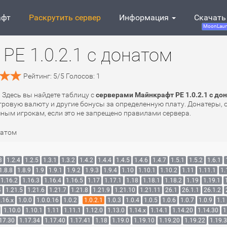
афт
Раскрутить сервер
Информация
Скачать
MoonLaun
PE 1.0.2.1 с донатом
Рейтинг:
5
/
5
Голосов:
1
. Здесь вы найдете таблицу с
серверами Майнкрафт PE 1.0.2.1 с до
ровую валюту и другие бонусы за определенную плату. Донатеры, о
чным игрокам, если это не запрещено правилами сервера.
натом
3
1.2.4
1.2.5
1.3.1
1.3.2
1.4.2
1.4.4
1.4.5
1.4.6
1.4.7
1.5.1
1.5.2
1.6.1
1.8.8
1.8.9
1.9
1.9.1
1.9.2
1.9.3
1.9.4
1.10
1.10.1
1.10.2
1.11
1.11.1
1.
1.16.2
1.16.3
1.16.4
1.16.5
1.17
1.17.1
1.18
1.18.1
1.18.2
1.19
1.19.1
4
1.21.5
1.21.6
1.21.7
1.21.8
1.21.9
1.21.10
1.21.11
26.1
26.1.1
26.1.2
.16.x
1.0.0
1.0.0.16
1.0.2
1.0.2.1
1.0.3
1.0.4
1.0.5
1.0.6
1.0.7
1.0.9
1.1
1.10.0
1.10.1
1.11
1.11.1
1.12.0
1.13.0
1.14.x
1.14.1
1.14.20
1.14.30
1
17.30
1.17.34
1.17.40
1.17.41
1.18
1.19.0
1.19.10
1.19.20
1.19.22
1.19.