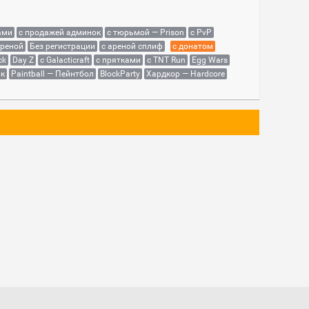
ами
с продажей админок
с тюрьмой — Prison
с PvP
ареной
Без регистрации
с ареной сплиф
с донатом
ck
Day Z
с Galacticraft
с прятками
с TNT Run
Egg Wars
як
Paintball — Пейнтбол
BlockParty
Хардкор — Hardcore