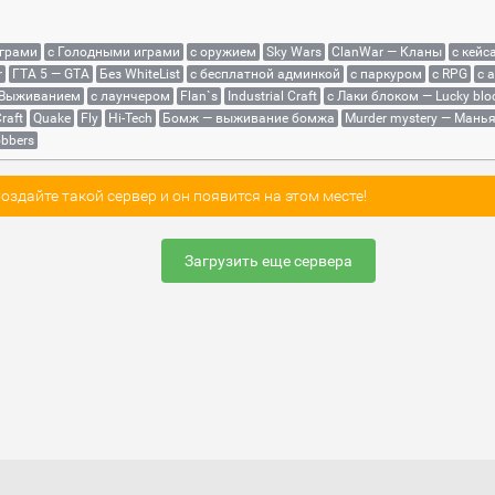
играми
с Голодными играми
с оружием
Sky Wars
ClanWar — Кланы
с кейс
r
ГТА 5 — GTA
Без WhiteList
с бесплатной админкой
с паркуром
с RPG
с 
 Выживанием
с лаунчером
Flan`s
Industrial Craft
с Лаки блоком — Lucky blo
raft
Quake
Fly
Hi-Tech
Бомж — выживание бомжа
Murder mystery — Мань
bbers
здайте такой сервер и он появится на этом месте!
Загрузить еще сервера