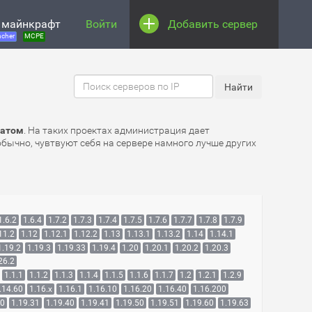
 майнкрафт
Войти
Добавить сервер
cher
MCPE
натом
. На таких проектах администрация дает
бычно, чувтвуют себя на сервере намного лучше других
1.6.2
1.6.4
1.7.2
1.7.3
1.7.4
1.7.5
1.7.6
1.7.7
1.7.8
1.7.9
11.2
1.12
1.12.1
1.12.2
1.13
1.13.1
1.13.2
1.14
1.14.1
1.19.2
1.19.3
1.19.33
1.19.4
1.20
1.20.1
1.20.2
1.20.3
26.2
1.1.1
1.1.2
1.1.3
1.1.4
1.1.5
1.1.6
1.1.7
1.2
1.2.1
1.2.9
.14.60
1.16.x
1.16.1
1.16.10
1.16.20
1.16.40
1.16.200
30
1.19.31
1.19.40
1.19.41
1.19.50
1.19.51
1.19.60
1.19.63