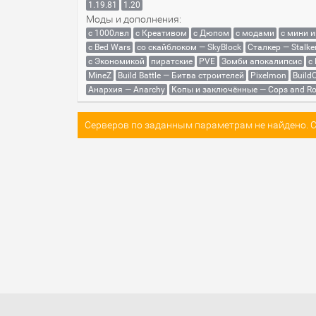
1.19.81
1.20
Моды и дополнения:
с 1000лвл
c Креативом
с Дюпом
с модами
с мини 
с Bed Wars
со скайблоком — SkyBlock
Сталкер — Stalke
с Экономикой
пиратские
PVE
Зомби апокалипсис
с
MineZ
Build Battle — Битва строителей
Pixelmon
BuildC
Анархия — Anarchy
Копы и заключённые — Cops and Ro
Серверов по заданным параметрам не найдено. Со