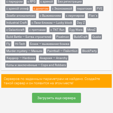
с паркуром
с RPG
с ареной
Без регистрации
с ареной сплиф
с донатом
с Экономикой
пиратские
PVE
Зомби апокалипсис
с Выживанием
с лаунчером
Flan`s
Industrial Craft
с Лаки блоком — Lucky block
Day Z
с Galacticraft
с прятками
с TNT Run
Egg Wars
MineZ
Build Battle — Битва строителей
Pixelmon
BuildCraft
Quake
Fly
Hi-Tech
Бомж — выживание бомжа
Murder mystery — Маньяк
Paintball — Пейнтбол
BlockParty
Хардкор — Hardcore
Анархия — Anarchy
Копы и заключённые — Cops and Robbers
Серверов по заданным параметрам не найдено. Создайте
такой сервер и он появится на этом месте!
Загрузить еще сервера