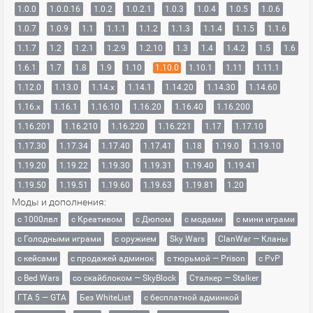
1.0.0
1.0.0.16
1.0.2
1.0.2.1
1.0.3
1.0.4
1.0.5
1.0.6
1.0.7
1.0.9
1.1
1.1.1
1.1.2
1.1.3
1.1.4
1.1.5
1.1.6
1.1.7
1.2
1.2.1
1.2.9
1.2.10
1.3
1.4
1.4.2
1.5
1.6
1.6.1
1.7
1.8
1.9
1.10
1.10.0
1.10.1
1.11
1.11.1
1.12.0
1.13.0
1.14.x
1.14.1
1.14.20
1.14.30
1.14.60
1.16.x
1.16.1
1.16.10
1.16.20
1.16.40
1.16.200
1.16.201
1.16.210
1.16.220
1.16.221
1.17
1.17.10
1.17.30
1.17.34
1.17.40
1.17.41
1.18
1.19.0
1.19.10
1.19.20
1.19.22
1.19.30
1.19.31
1.19.40
1.19.41
1.19.50
1.19.51
1.19.60
1.19.63
1.19.81
1.20
Моды и дополнения:
с 1000лвл
c Креативом
с Дюпом
с модами
с мини играми
с Голодными играми
с оружием
Sky Wars
ClanWar — Кланы
с кейсами
с продажей админок
с тюрьмой — Prison
с PvP
с Bed Wars
со скайблоком — SkyBlock
Сталкер — Stalker
ГТА 5 — GTA
Без WhiteList
с бесплатной админкой