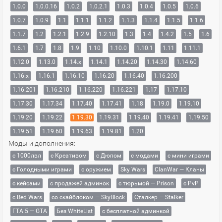
1.0.0
1.0.0.16
1.0.2
1.0.2.1
1.0.3
1.0.4
1.0.5
1.0.6
1.0.7
1.0.9
1.1
1.1.1
1.1.2
1.1.3
1.1.4
1.1.5
1.1.6
1.1.7
1.2
1.2.1
1.2.9
1.2.10
1.3
1.4
1.4.2
1.5
1.6
1.6.1
1.7
1.8
1.9
1.10
1.10.0
1.10.1
1.11
1.11.1
1.12.0
1.13.0
1.14.x
1.14.1
1.14.20
1.14.30
1.14.60
1.16.x
1.16.1
1.16.10
1.16.20
1.16.40
1.16.200
1.16.201
1.16.210
1.16.220
1.16.221
1.17
1.17.10
1.17.30
1.17.34
1.17.40
1.17.41
1.18
1.19.0
1.19.10
1.19.20
1.19.22
1.19.30
1.19.31
1.19.40
1.19.41
1.19.50
1.19.51
1.19.60
1.19.63
1.19.81
1.20
Моды и дополнения:
с 1000лвл
c Креативом
с Дюпом
с модами
с мини играми
с Голодными играми
с оружием
Sky Wars
ClanWar — Кланы
с кейсами
с продажей админок
с тюрьмой — Prison
с PvP
с Bed Wars
со скайблоком — SkyBlock
Сталкер — Stalker
ГТА 5 — GTA
Без WhiteList
с бесплатной админкой