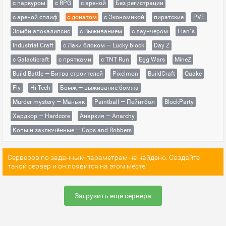
с паркуром
с RPG
с ареной
Без регистрации
с ареной сплиф
с донатом
с Экономикой
пиратские
PVE
Зомби апокалипсис
с Выживанием
с лаунчером
Flan`s
Industrial Craft
с Лаки блоком — Lucky block
Day Z
с Galacticraft
с прятками
с TNT Run
Egg Wars
MineZ
Build Battle — Битва строителей
Pixelmon
BuildCraft
Quake
Fly
Hi-Tech
Бомж — выживание бомжа
Murder mystery — Маньяк
Paintball — Пейнтбол
BlockParty
Хардкор — Hardcore
Анархия — Anarchy
Копы и заключённые — Cops and Robbers
Серверов по заданным параметрам не найдено. Создайте
такой сервер и он появится на этом месте!
Загрузить еще сервера