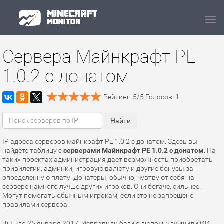
Navi
Сервера Майнкрафт PE
1.0.2 с донатом
Рейтинг:
5
/
5
Голосов:
1
IP адреса серверов майнкрафт PE 1.0.2 с донатом. Здесь вы
найдете таблицу с
серверами Майнкрафт PE 1.0.2 с донатом
. На
таких проектах администрация дает возможность приобретать
привилегии, админки, игровую валюту и другие бонусы за
определенную плату. Донатеры, обычно, чувтвуют себя на
сервере намного лучше других игроков. Они богаче, сильнее.
Могут помогать обычным игрокам, если это не запрещено
правилами сервера.
Вышло 25 января 2017. Исправили баги с дюпом, улучшили ИИ