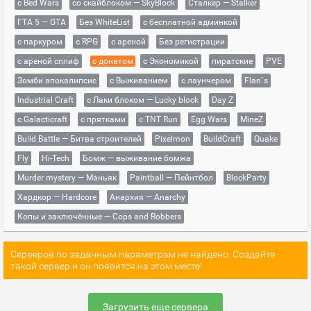
с Bed Wars
со скайблоком — SkyBlock
Сталкер — Stalker
ГТА 5 — GTA
Без WhiteList
с бесплатной админкой
с паркуром
с RPG
с ареной
Без регистрации
с ареной сплиф
с донатом
с Экономикой
пиратские
PVE
Зомби апокалипсис
с Выживанием
с лаунчером
Flan`s
Industrial Craft
с Лаки блоком — Lucky block
Day Z
с Galacticraft
с прятками
с TNT Run
Egg Wars
MineZ
Build Battle — Битва строителей
Pixelmon
BuildCraft
Quake
Fly
Hi-Tech
Бомж — выживание бомжа
Murder mystery — Маньяк
Paintball — Пейнтбол
BlockParty
Хардкор — Hardcore
Анархия — Anarchy
Копы и заключённые — Cops and Robbers
Серверов по заданным параметрам не найдено. Создайте
такой сервер и он появится на этом месте!
Загрузить еще сервера