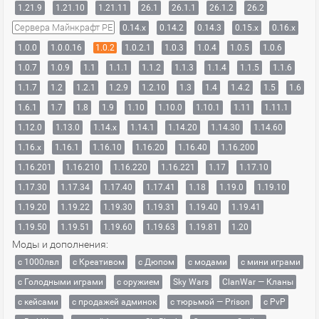
1.21.9
1.21.10
1.21.11
26.1
26.1.1
26.1.2
26.2
Сервера Майнкрафт PE
0.14.x
0.14.2
0.14.3
0.15.x
0.16.x
1.0.0
1.0.0.16
1.0.2
1.0.2.1
1.0.3
1.0.4
1.0.5
1.0.6
1.0.7
1.0.9
1.1
1.1.1
1.1.2
1.1.3
1.1.4
1.1.5
1.1.6
1.1.7
1.2
1.2.1
1.2.9
1.2.10
1.3
1.4
1.4.2
1.5
1.6
1.6.1
1.7
1.8
1.9
1.10
1.10.0
1.10.1
1.11
1.11.1
1.12.0
1.13.0
1.14.x
1.14.1
1.14.20
1.14.30
1.14.60
1.16.x
1.16.1
1.16.10
1.16.20
1.16.40
1.16.200
1.16.201
1.16.210
1.16.220
1.16.221
1.17
1.17.10
1.17.30
1.17.34
1.17.40
1.17.41
1.18
1.19.0
1.19.10
1.19.20
1.19.22
1.19.30
1.19.31
1.19.40
1.19.41
1.19.50
1.19.51
1.19.60
1.19.63
1.19.81
1.20
Моды и дополнения:
с 1000лвл
c Креативом
с Дюпом
с модами
с мини играми
с Голодными играми
с оружием
Sky Wars
ClanWar — Кланы
с кейсами
с продажей админок
с тюрьмой — Prison
с PvP