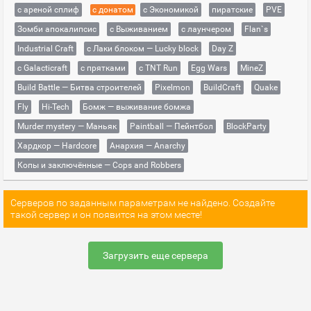
с ареной сплиф
с донатом
с Экономикой
пиратские
PVE
Зомби апокалипсис
с Выживанием
с лаунчером
Flan`s
Industrial Craft
с Лаки блоком — Lucky block
Day Z
с Galacticraft
с прятками
с TNT Run
Egg Wars
MineZ
Build Battle — Битва строителей
Pixelmon
BuildCraft
Quake
Fly
Hi-Tech
Бомж — выживание бомжа
Murder mystery — Маньяк
Paintball — Пейнтбол
BlockParty
Хардкор — Hardcore
Анархия — Anarchy
Копы и заключённые — Cops and Robbers
Серверов по заданным параметрам не найдено. Создайте
такой сервер и он появится на этом месте!
Загрузить еще сервера