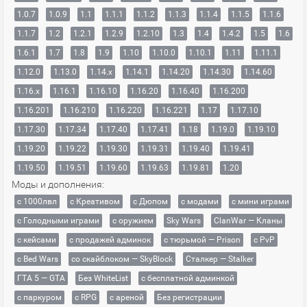
1.0.7
1.0.9
1.1
1.1.1
1.1.2
1.1.3
1.1.4
1.1.5
1.1.6
1.1.7
1.2
1.2.1
1.2.9
1.2.10
1.3
1.4
1.4.2
1.5
1.6
1.6.1
1.7
1.8
1.9
1.10
1.10.0
1.10.1
1.11
1.11.1
1.12.0
1.13.0
1.14.x
1.14.1
1.14.20
1.14.30
1.14.60
1.16.x
1.16.1
1.16.10
1.16.20
1.16.40
1.16.200
1.16.201
1.16.210
1.16.220
1.16.221
1.17
1.17.10
1.17.30
1.17.34
1.17.40
1.17.41
1.18
1.19.0
1.19.10
1.19.20
1.19.22
1.19.30
1.19.31
1.19.40
1.19.41
1.19.50
1.19.51
1.19.60
1.19.63
1.19.81
1.20
Моды и дополнения:
с 1000лвл
c Креативом
с Дюпом
с модами
с мини играми
с Голодными играми
с оружием
Sky Wars
ClanWar — Кланы
с кейсами
с продажей админок
с тюрьмой — Prison
с PvP
с Bed Wars
со скайблоком — SkyBlock
Сталкер — Stalker
ГТА 5 — GTA
Без WhiteList
с бесплатной админкой
с паркуром
с RPG
с ареной
Без регистрации