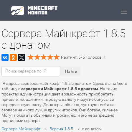
Navi
Сервера Майнкрафт 1.8.5
с донатом
Рейтинг:
5
/
5
Голосов:
1
IP адреса серверов майнкрафт 1.8.5 с донатом. Здесь вы найдете
таблицу с
серверами Майнкрафт 1.8.5 с донатом
. На таких
проектах администрация дает возможность приобретать
привилегии, админки, игровую валюту и другие бонусы за
определенную плату. Донатеры, обычно, чувтвуют себя на
сервере намного лучше других игроков. Они богаче, сильнее.
Могут помогать обычным игрокам, если это не запрещено
правилами сервера.
→
→
Сервера Майнкрафт
Версия 1.8.5
с донатом