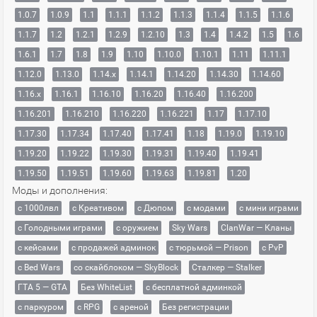
1.0.7
1.0.9
1.1
1.1.1
1.1.2
1.1.3
1.1.4
1.1.5
1.1.6
1.1.7
1.2
1.2.1
1.2.9
1.2.10
1.3
1.4
1.4.2
1.5
1.6
1.6.1
1.7
1.8
1.9
1.10
1.10.0
1.10.1
1.11
1.11.1
1.12.0
1.13.0
1.14.x
1.14.1
1.14.20
1.14.30
1.14.60
1.16.x
1.16.1
1.16.10
1.16.20
1.16.40
1.16.200
1.16.201
1.16.210
1.16.220
1.16.221
1.17
1.17.10
1.17.30
1.17.34
1.17.40
1.17.41
1.18
1.19.0
1.19.10
1.19.20
1.19.22
1.19.30
1.19.31
1.19.40
1.19.41
1.19.50
1.19.51
1.19.60
1.19.63
1.19.81
1.20
Моды и дополнения:
с 1000лвл
c Креативом
с Дюпом
с модами
с мини играми
с Голодными играми
с оружием
Sky Wars
ClanWar — Кланы
с кейсами
с продажей админок
с тюрьмой — Prison
с PvP
с Bed Wars
со скайблоком — SkyBlock
Сталкер — Stalker
ГТА 5 — GTA
Без WhiteList
с бесплатной админкой
с паркуром
с RPG
с ареной
Без регистрации