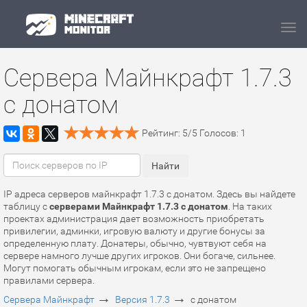
Navi
Сервера Майнкрафт 1.7.3
с донатом
Рейтинг:
5
/
5
Голосов:
1
IP адреса серверов майнкрафт 1.7.3 с донатом. Здесь вы найдете
таблицу с
серверами Майнкрафт 1.7.3 с донатом
. На таких
проектах администрация дает возможность приобретать
привилегии, админки, игровую валюту и другие бонусы за
определенную плату. Донатеры, обычно, чувтвуют себя на
сервере намного лучше других игроков. Они богаче, сильнее.
Могут помогать обычным игрокам, если это не запрещено
правилами сервера.
→
→
Сервера Майнкрафт
Версия 1.7.3
с донатом