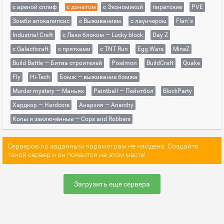
с ареной сплиф
с донатом
с Экономикой
пиратские
PVE
Зомби апокалипсис
с Выживанием
с лаунчером
Flan`s
Industrial Craft
с Лаки блоком — Lucky block
Day Z
с Galacticraft
с прятками
с TNT Run
Egg Wars
MineZ
Build Battle — Битва строителей
Pixelmon
BuildCraft
Quake
Fly
Hi-Tech
Бомж — выживание бомжа
Murder mystery — Маньяк
Paintball — Пейнтбол
BlockParty
Хардкор — Hardcore
Анархия — Anarchy
Копы и заключённые — Cops and Robbers
Серверов по заданным параметрам не найдено. Создайте
такой сервер и он появится на этом месте!
Загрузить еще сервера