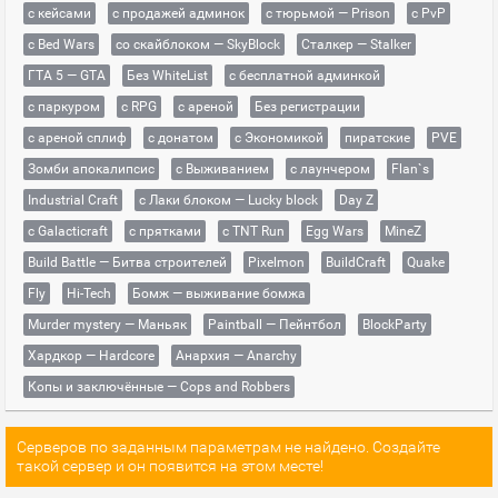
с кейсами
с продажей админок
с тюрьмой — Prison
с PvP
с Bed Wars
со скайблоком — SkyBlock
Сталкер — Stalker
ГТА 5 — GTA
Без WhiteList
с бесплатной админкой
с паркуром
с RPG
с ареной
Без регистрации
с ареной сплиф
с донатом
с Экономикой
пиратские
PVE
Зомби апокалипсис
с Выживанием
с лаунчером
Flan`s
Industrial Craft
с Лаки блоком — Lucky block
Day Z
с Galacticraft
с прятками
с TNT Run
Egg Wars
MineZ
Build Battle — Битва строителей
Pixelmon
BuildCraft
Quake
Fly
Hi-Tech
Бомж — выживание бомжа
Murder mystery — Маньяк
Paintball — Пейнтбол
BlockParty
Хардкор — Hardcore
Анархия — Anarchy
Копы и заключённые — Cops and Robbers
Серверов по заданным параметрам не найдено. Создайте
такой сервер и он появится на этом месте!