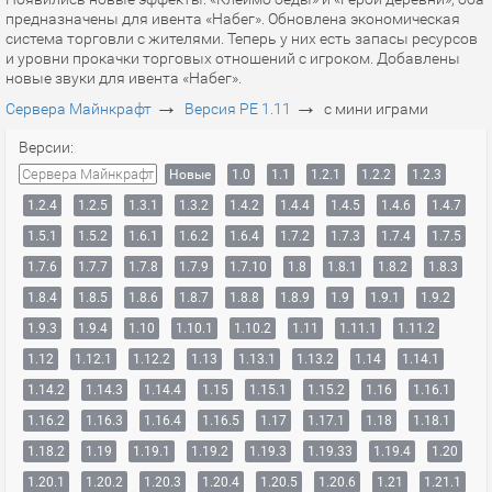
предназначены для ивента «Набег». Обновлена экономическая
система торговли с жителями. Теперь у них есть запасы ресурсов
и уровни прокачки торговых отношений с игроком. Добавлены
новые звуки для ивента «Набег».
→
→
Сервера Майнкрафт
Версия PE 1.11
с мини играми
Версии:
Сервера Майнкрафт
Новые
1.0
1.1
1.2.1
1.2.2
1.2.3
1.2.4
1.2.5
1.3.1
1.3.2
1.4.2
1.4.4
1.4.5
1.4.6
1.4.7
1.5.1
1.5.2
1.6.1
1.6.2
1.6.4
1.7.2
1.7.3
1.7.4
1.7.5
1.7.6
1.7.7
1.7.8
1.7.9
1.7.10
1.8
1.8.1
1.8.2
1.8.3
1.8.4
1.8.5
1.8.6
1.8.7
1.8.8
1.8.9
1.9
1.9.1
1.9.2
1.9.3
1.9.4
1.10
1.10.1
1.10.2
1.11
1.11.1
1.11.2
1.12
1.12.1
1.12.2
1.13
1.13.1
1.13.2
1.14
1.14.1
1.14.2
1.14.3
1.14.4
1.15
1.15.1
1.15.2
1.16
1.16.1
1.16.2
1.16.3
1.16.4
1.16.5
1.17
1.17.1
1.18
1.18.1
1.18.2
1.19
1.19.1
1.19.2
1.19.3
1.19.33
1.19.4
1.20
1.20.1
1.20.2
1.20.3
1.20.4
1.20.5
1.20.6
1.21
1.21.1