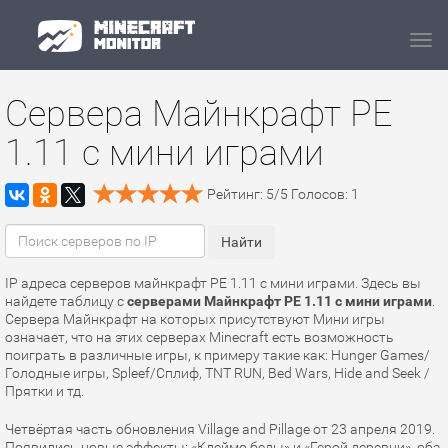
Navi
Сервера Майнкрафт PE
1.11 с мини играми
Рейтинг:
5
/
5
Голосов:
1
IP адреса серверов майнкрафт PE 1.11 с мини играми. Здесь вы
найдете таблицу с
серверами Майнкрафт PE 1.11 с мини играми
.
Сервера Майнкрафт на которых присутствуют Мини игры
означает, что на этих серверах Minecraft есть возможность
поиграть в различные игры, к примеру такие как: Hunger Games/
Голодные игры, Spleef/Сплиф, TNT RUN, Bed Wars, Hide and Seek /
Прятки и тд.
Четвёртая часть обновления Village and Pillage от 23 апреля 2019.
Появились новые эффекты: «Клеймо беды» и «Герой деревни», оба