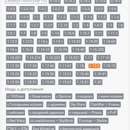
Сервера Майнкрафт PE
0.14.x
0.14.2
0.14.3
0.15.x
0.16.x
1.0.0
1.0.0.16
1.0.2
1.0.2.1
1.0.3
1.0.4
1.0.5
1.0.6
1.0.7
1.0.9
1.1
1.1.1
1.1.2
1.1.3
1.1.4
1.1.5
1.1.6
1.1.7
1.2
1.2.1
1.2.9
1.2.10
1.3
1.4
1.4.2
1.5
1.6
1.6.1
1.7
1.8
1.9
1.10
1.10.0
1.10.1
1.11
1.11.1
1.12.0
1.13.0
1.14.x
1.14.1
1.14.20
1.14.30
1.14.60
1.16.x
1.16.1
1.16.10
1.16.20
1.16.40
1.16.200
1.16.201
1.16.210
1.16.220
1.16.221
1.17
1.17.10
1.17.30
1.17.34
1.17.40
1.17.41
1.18
1.19.0
1.19.10
1.19.20
1.19.22
1.19.30
1.19.31
1.19.40
1.19.41
1.19.50
1.19.51
1.19.60
1.19.63
1.19.81
1.20
Моды и дополнения:
с 1000лвл
c Креативом
с Дюпом
с модами
с мини играми
с Голодными играми
с оружием
Sky Wars
ClanWar — Кланы
с кейсами
с продажей админок
с тюрьмой — Prison
с PvP
с Bed Wars
со скайблоком — SkyBlock
Сталкер — Stalker
ГТА 5 — GTA
Без WhiteList
с бесплатной админкой