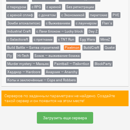
с паркуром
с RPG
с ареной
Без регистрации
с ареной сплиф
с донатом
с Экономикой
пиратские
PVE
Зомби апокалипсис
с Выживанием
с лаунчером
Flan`s
Industrial Craft
с Лаки блоком — Lucky block
Day Z
с Galacticraft
с прятками
с TNT Run
Egg Wars
MineZ
Build Battle — Битва строителей
Pixelmon
BuildCraft
Quake
Fly
Hi-Tech
Бомж — выживание бомжа
Murder mystery — Маньяк
Paintball — Пейнтбол
BlockParty
Хардкор — Hardcore
Анархия — Anarchy
Копы и заключённые — Cops and Robbers
Серверов по заданным параметрам не найдено. Создайте
такой сервер и он появится на этом месте!
Загрузить еще сервера