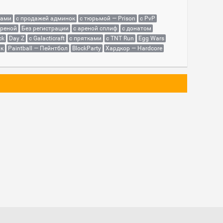
сами
с продажей админок
с тюрьмой — Prison
с PvP
ареной
Без регистрации
с ареной сплиф
с донатом
ck
Day Z
с Galacticraft
с прятками
с TNT Run
Egg Wars
як
Paintball — Пейнтбол
BlockParty
Хардкор — Hardcore