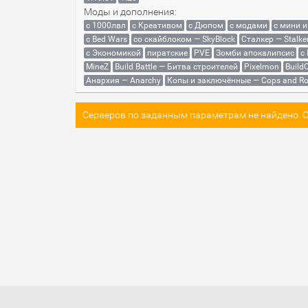
Моды и дополнения:
с 1000лвл
c Креативом
с Дюпом
с модами
с мини 
с Bed Wars
со скайблоком — SkyBlock
Сталкер — Stalke
с Экономикой
пиратские
PVE
Зомби апокалипсис
с
MineZ
Build Battle — Битва строителей
Pixelmon
BuildC
Анархия — Anarchy
Копы и заключённые — Cops and Ro
Серверов по заданным параметрам не найдено. Со