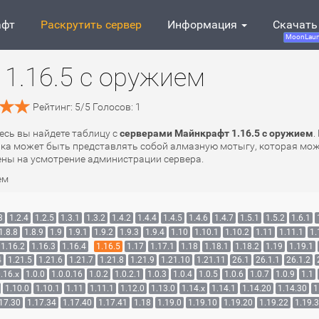
афт
Раскрутить сервер
Информация
Скачать
MoonLaun
1.16.5 с оружием
Рейтинг:
5
/
5
Голосов:
1
десь вы найдете таблицу с
серверами Майнкрафт 1.16.5 с оружием
.
вка может быть представлять собой алмазную мотыгу, которая може
ены на усмотрение администрации сервера.
ем
3
1.2.4
1.2.5
1.3.1
1.3.2
1.4.2
1.4.4
1.4.5
1.4.6
1.4.7
1.5.1
1.5.2
1.6.1
1.8.8
1.8.9
1.9
1.9.1
1.9.2
1.9.3
1.9.4
1.10
1.10.1
1.10.2
1.11
1.11.1
1.
1.16.2
1.16.3
1.16.4
1.16.5
1.17
1.17.1
1.18
1.18.1
1.18.2
1.19
1.19.1
4
1.21.5
1.21.6
1.21.7
1.21.8
1.21.9
1.21.10
1.21.11
26.1
26.1.1
26.1.2
.16.x
1.0.0
1.0.0.16
1.0.2
1.0.2.1
1.0.3
1.0.4
1.0.5
1.0.6
1.0.7
1.0.9
1.1
1.10.0
1.10.1
1.11
1.11.1
1.12.0
1.13.0
1.14.x
1.14.1
1.14.20
1.14.30
1
17.30
1.17.34
1.17.40
1.17.41
1.18
1.19.0
1.19.10
1.19.20
1.19.22
1.19.