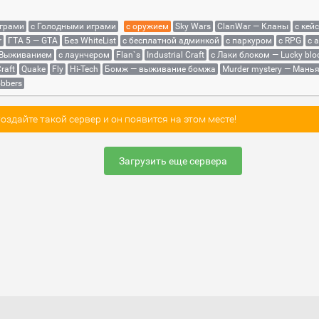
играми
с Голодными играми
с оружием
Sky Wars
ClanWar — Кланы
с кей
r
ГТА 5 — GTA
Без WhiteList
с бесплатной админкой
с паркуром
с RPG
с 
 Выживанием
с лаунчером
Flan`s
Industrial Craft
с Лаки блоком — Lucky blo
raft
Quake
Fly
Hi-Tech
Бомж — выживание бомжа
Murder mystery — Мань
bbers
здайте такой сервер и он появится на этом месте!
Загрузить еще сервера