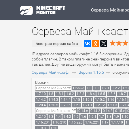
Сервера Майнкр
Сервера Майнкрафт 
Быстрая версия сайта
IP адреса серверов майнкрафт 1.16.5 с оружием. З
собой плагин. В таком плагине снайперская винто
так далее. Другие виды оружия могут быть назнач
→
→
Сервера Майнкрафт
Версия 1.16.5
с оружи
Версии:
Сервера Майнкрафт
Новые
1.0
1.1
1.2.1
1.2.2
1.2.
1.7.10
1.8
1.8.1
1.8.2
1.8.3
1.8.4
1.8.5
1.8.6
1.8.7
1.14.2
1.14.3
1.14.4
1.15
1.15.1
1.15.2
1.16
1.16.1
1.20.4
1.20.5
1.20.6
1.21
1.21.1
1.21.2
1.21.3
1.21.
Сервера Майнкрафт PE
0.14.x
0.14.2
0.14.3
0.15.x
0
1.2.10
1.3
1.4
1.4.2
1.5
1.6
1.6.1
1.7
1.8
1.9
1.10
1.16.201
1.16.210
1.16.220
1.16.221
1.17
1.17.10
1.
1.19.81
1.20