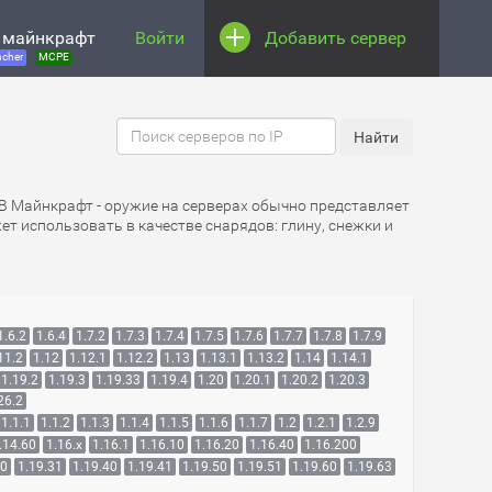
 майнкрафт
Войти
Добавить сервер
cher
MCPE
 В Майнкрафт - оружие на серверах обычно представляет
т использовать в качестве снарядов: глину, снежки и
1.6.2
1.6.4
1.7.2
1.7.3
1.7.4
1.7.5
1.7.6
1.7.7
1.7.8
1.7.9
11.2
1.12
1.12.1
1.12.2
1.13
1.13.1
1.13.2
1.14
1.14.1
1.19.2
1.19.3
1.19.33
1.19.4
1.20
1.20.1
1.20.2
1.20.3
26.2
1.1.1
1.1.2
1.1.3
1.1.4
1.1.5
1.1.6
1.1.7
1.2
1.2.1
1.2.9
.14.60
1.16.x
1.16.1
1.16.10
1.16.20
1.16.40
1.16.200
30
1.19.31
1.19.40
1.19.41
1.19.50
1.19.51
1.19.60
1.19.63