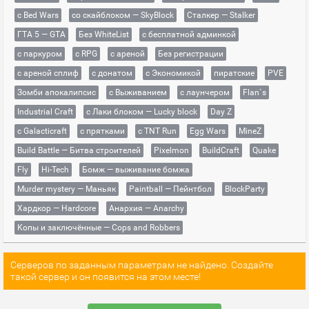
с Bed Wars
со скайблоком — SkyBlock
Сталкер — Stalker
ГТА 5 — GTA
Без WhiteList
с бесплатной админкой
с паркуром
с RPG
с ареной
Без регистрации
с ареной сплиф
с донатом
с Экономикой
пиратские
PVE
Зомби апокалипсис
с Выживанием
с лаунчером
Flan`s
Industrial Craft
с Лаки блоком — Lucky block
Day Z
с Galacticraft
с прятками
с TNT Run
Egg Wars
MineZ
Build Battle — Битва строителей
Pixelmon
BuildCraft
Quake
Fly
Hi-Tech
Бомж — выживание бомжа
Murder mystery — Маньяк
Paintball — Пейнтбол
BlockParty
Хардкор — Hardcore
Анархия — Anarchy
Копы и заключённые — Cops and Robbers
Серверов по заданным параметрам не найдено. Создайте
такой сервер и он появится на этом месте!