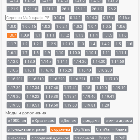
1.21.2
1.21.3
1.21.4
1.21.5
1.21.6
1.21.7
1.21.8
1.21.9
1.21.10
1.21.11
26.1
26.1.1
26.1.2
26.2
Сервера Майнкрафт PE
0.14.x
0.14.2
0.14.3
0.15.x
0.16.x
1.0.0
1.0.0.16
1.0.2
1.0.2.1
1.0.3
1.0.4
1.0.5
1.0.6
1.0.7
1.0.9
1.1
1.1.1
1.1.2
1.1.3
1.1.4
1.1.5
1.1.6
1.1.7
1.2
1.2.1
1.2.9
1.2.10
1.3
1.4
1.4.2
1.5
1.6
1.6.1
1.7
1.8
1.9
1.10
1.10.0
1.10.1
1.11
1.11.1
1.12.0
1.13.0
1.14.x
1.14.1
1.14.20
1.14.30
1.14.60
1.16.x
1.16.1
1.16.10
1.16.20
1.16.40
1.16.200
1.16.201
1.16.210
1.16.220
1.16.221
1.17
1.17.10
1.17.30
1.17.34
1.17.40
1.17.41
1.18
1.19.0
1.19.10
1.19.20
1.19.22
1.19.30
1.19.31
1.19.40
1.19.41
1.19.50
1.19.51
1.19.60
1.19.63
1.19.81
1.20
Моды и дополнения:
с 1000лвл
c Креативом
с Дюпом
с модами
с мини играми
с Голодными играми
с оружием
Sky Wars
ClanWar — Кланы
с кейсами
с продажей админок
с тюрьмой — Prison
с PvP