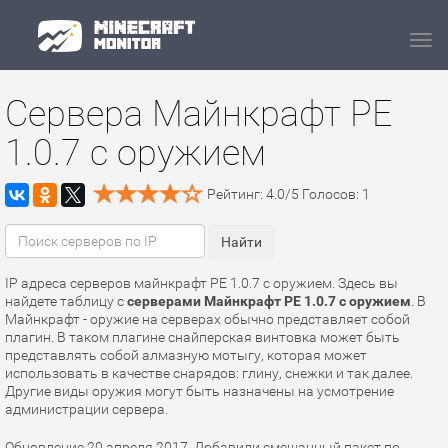
Navi
Сервера Майнкрафт PE
1.0.7 с оружием
Рейтинг:
4.0
/
5
Голосов:
1
IP адреса серверов майнкрафт PE 1.0.7 с оружием. Здесь вы
найдете таблицу с
серверами Майнкрафт PE 1.0.7 с оружием
. В
Майнкрафт - оружие на серверах обычно представляет собой
плагин. В таком плагине снайперская винтовка может быть
представлять собой алмазную мотыгу, которая может
использовать в качестве снарядов: глину, снежки и так далее.
Другие виды оружия могут быть назначены на усмотрение
администрации сервера.
Обновление 20 апреля 2017. Добавили смешанный пакет по