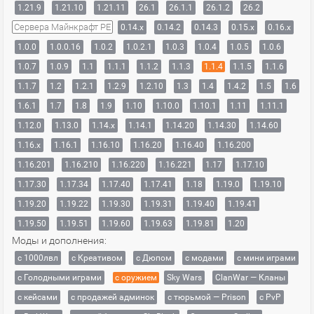
1.21.9
1.21.10
1.21.11
26.1
26.1.1
26.1.2
26.2
Сервера Майнкрафт PE
0.14.x
0.14.2
0.14.3
0.15.x
0.16.x
1.0.0
1.0.0.16
1.0.2
1.0.2.1
1.0.3
1.0.4
1.0.5
1.0.6
1.0.7
1.0.9
1.1
1.1.1
1.1.2
1.1.3
1.1.4
1.1.5
1.1.6
1.1.7
1.2
1.2.1
1.2.9
1.2.10
1.3
1.4
1.4.2
1.5
1.6
1.6.1
1.7
1.8
1.9
1.10
1.10.0
1.10.1
1.11
1.11.1
1.12.0
1.13.0
1.14.x
1.14.1
1.14.20
1.14.30
1.14.60
1.16.x
1.16.1
1.16.10
1.16.20
1.16.40
1.16.200
1.16.201
1.16.210
1.16.220
1.16.221
1.17
1.17.10
1.17.30
1.17.34
1.17.40
1.17.41
1.18
1.19.0
1.19.10
1.19.20
1.19.22
1.19.30
1.19.31
1.19.40
1.19.41
1.19.50
1.19.51
1.19.60
1.19.63
1.19.81
1.20
Моды и дополнения:
с 1000лвл
c Креативом
с Дюпом
с модами
с мини играми
с Голодными играми
с оружием
Sky Wars
ClanWar — Кланы
с кейсами
с продажей админок
с тюрьмой — Prison
с PvP