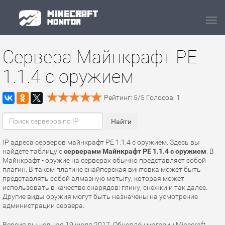
Navi
Сервера Майнкрафт PE
1.1.4 с оружием
Рейтинг:
5
/
5
Голосов:
1
IP адреса серверов майнкрафт PE 1.1.4 с оружием. Здесь вы
найдете таблицу с
серверами Майнкрафт PE 1.1.4 с оружием
. В
Майнкрафт - оружие на серверах обычно представляет собой
плагин. В таком плагине снайперская винтовка может быть
представлять собой алмазную мотыгу, которая может
использовать в качестве снарядов: глину, снежки и так далее.
Другие виды оружия могут быть назначены на усмотрение
администрации сервера.
Версия вышедшая 19 июля 2017. Обновлён магазин Minecraft.