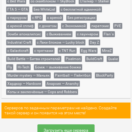
с Bed Wars
со скайблоком — SkyBlock
Сталкер — Stalker
ГТА 5 — GTA
Без WhiteList
с бесплатной админкой
с паркуром
с RPG
с ареной
Без регистрации
с ареной сплиф
с донатом
с Экономикой
пиратские
PVE
Зомби апокалипсис
с Выживанием
с лаунчером
Flan`s
Industrial Craft
с Лаки блоком — Lucky block
Day Z
с Galacticraft
с прятками
с TNT Run
Egg Wars
MineZ
Build Battle — Битва строителей
Pixelmon
BuildCraft
Quake
Fly
Hi-Tech
Бомж — выживание бомжа
Murder mystery — Маньяк
Paintball — Пейнтбол
BlockParty
Хардкор — Hardcore
Анархия — Anarchy
Копы и заключённые — Cops and Robbers
Серверов по заданным параметрам не найдено. Создайте
такой сервер и он появится на этом месте!
Загрузить еще сервера