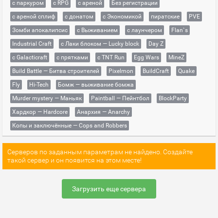
с паркуром
с RPG
с ареной
Без регистрации
с ареной сплиф
с донатом
с Экономикой
пиратские
PVE
Зомби апокалипсис
с Выживанием
с лаунчером
Flan`s
Industrial Craft
с Лаки блоком — Lucky block
Day Z
с Galacticraft
с прятками
с TNT Run
Egg Wars
MineZ
Build Battle — Битва строителей
Pixelmon
BuildCraft
Quake
Fly
Hi-Tech
Бомж — выживание бомжа
Murder mystery — Маньяк
Paintball — Пейнтбол
BlockParty
Хардкор — Hardcore
Анархия — Anarchy
Копы и заключённые — Cops and Robbers
Серверов по заданным параметрам не найдено. Создайте
такой сервер и он появится на этом месте!
Загрузить еще сервера