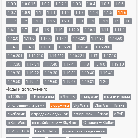
1.0.0
1.0.0.16
1.0.2
1.0.2.1
1.0.3
1.0.4
1.0.5
1.0.6
1.0.7
1.0.9
1.1
1.1.1
1.1.2
1.1.3
1.1.4
1.1.5
1.1.6
1.1.7
1.2
1.2.1
1.2.9
1.2.10
1.3
1.4
1.4.2
1.5
1.6
1.6.1
1.7
1.8
1.9
1.10
1.10.0
1.10.1
1.11
1.11.1
1.12.0
1.13.0
1.14.x
1.14.1
1.14.20
1.14.30
1.14.60
1.16.x
1.16.1
1.16.10
1.16.20
1.16.40
1.16.200
1.16.201
1.16.210
1.16.220
1.16.221
1.17
1.17.10
1.17.30
1.17.34
1.17.40
1.17.41
1.18
1.19.0
1.19.10
1.19.20
1.19.22
1.19.30
1.19.31
1.19.40
1.19.41
1.19.50
1.19.51
1.19.60
1.19.63
1.19.81
1.20
Моды и дополнения:
с 1000лвл
c Креативом
с Дюпом
с модами
с мини играми
с Голодными играми
с оружием
Sky Wars
ClanWar — Кланы
с кейсами
с продажей админок
с тюрьмой — Prison
с PvP
с Bed Wars
со скайблоком — SkyBlock
Сталкер — Stalker
ГТА 5 — GTA
Без WhiteList
с бесплатной админкой