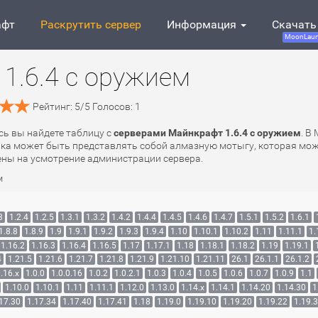
афт
Раскрутить сервер
Информация
Скачать
MoonLaun
1.6.4 с оружием
Рейтинг:
5
/
5
Голосов:
1
есь вы найдете таблицу с
серверами Майнкрафт 1.6.4 с оружием
. В
вка может быть представлять собой алмазную мотыгу, которая може
ены на усмотрение администрации сервера.
м
3
1.2.4
1.2.5
1.3.1
1.3.2
1.4.2
1.4.4
1.4.5
1.4.6
1.4.7
1.5.1
1.5.2
1.6.1
1.8.8
1.8.9
1.9
1.9.1
1.9.2
1.9.3
1.9.4
1.10
1.10.1
1.10.2
1.11
1.11.1
1.
1.16.2
1.16.3
1.16.4
1.16.5
1.17
1.17.1
1.18
1.18.1
1.18.2
1.19
1.19.1
4
1.21.5
1.21.6
1.21.7
1.21.8
1.21.9
1.21.10
1.21.11
26.1
26.1.1
26.1.2
.16.x
1.0.0
1.0.0.16
1.0.2
1.0.2.1
1.0.3
1.0.4
1.0.5
1.0.6
1.0.7
1.0.9
1.1
1.10.0
1.10.1
1.11
1.11.1
1.12.0
1.13.0
1.14.x
1.14.1
1.14.20
1.14.30
1
17.30
1.17.34
1.17.40
1.17.41
1.18
1.19.0
1.19.10
1.19.20
1.19.22
1.19.