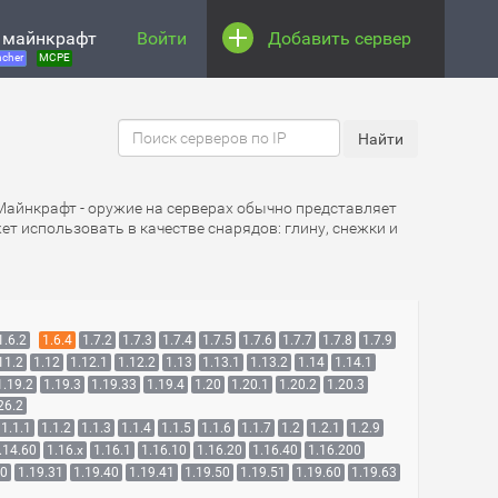
 майнкрафт
Войти
Добавить сервер
cher
MCPE
 Майнкрафт - оружие на серверах обычно представляет
т использовать в качестве снарядов: глину, снежки и
1.6.2
1.6.4
1.7.2
1.7.3
1.7.4
1.7.5
1.7.6
1.7.7
1.7.8
1.7.9
11.2
1.12
1.12.1
1.12.2
1.13
1.13.1
1.13.2
1.14
1.14.1
1.19.2
1.19.3
1.19.33
1.19.4
1.20
1.20.1
1.20.2
1.20.3
26.2
1.1.1
1.1.2
1.1.3
1.1.4
1.1.5
1.1.6
1.1.7
1.2
1.2.1
1.2.9
.14.60
1.16.x
1.16.1
1.16.10
1.16.20
1.16.40
1.16.200
30
1.19.31
1.19.40
1.19.41
1.19.50
1.19.51
1.19.60
1.19.63