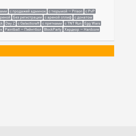
сами
с продажей админок
с тюрьмой — Prison
с PvP
ареной
Без регистрации
с ареной сплиф
с донатом
ck
Day Z
с Galacticraft
с прятками
с TNT Run
Egg Wars
як
Paintball — Пейнтбол
BlockParty
Хардкор — Hardcore