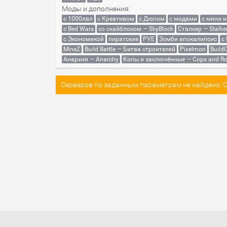
Моды и дополнения:
с 1000лвл
c Креативом
с Дюпом
с модами
с мини 
с Bed Wars
со скайблоком — SkyBlock
Сталкер — Stalke
с Экономикой
пиратские
PVE
Зомби апокалипсис
с
MineZ
Build Battle — Битва строителей
Pixelmon
BuildC
Анархия — Anarchy
Копы и заключённые — Cops and Ro
Серверов по заданным параметрам не найдено. Со