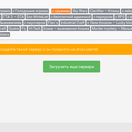
играми
с Голодными играми
с оружием
Sky Wars
ClanWar — Кланы
с кей
r
ГТА 5 — GTA
Без WhiteList
с бесплатной админкой
с паркуром
с RPG
с 
 Выживанием
с лаунчером
Flan`s
Industrial Craft
с Лаки блоком — Lucky blo
raft
Quake
Fly
Hi-Tech
Бомж — выживание бомжа
Murder mystery — Мань
bbers
здайте такой сервер и он появится на этом месте!
Загрузить еще сервера