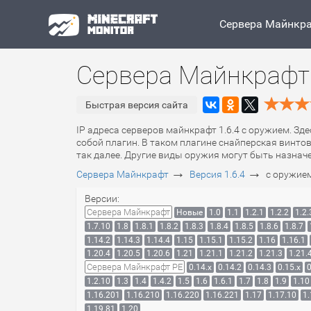
Сервера Майнкр
Сервера Майнкрафт 
Быстрая версия сайта
IP адреса серверов майнкрафт 1.6.4 с оружием. Зд
собой плагин. В таком плагине снайперская винто
так далее. Другие виды оружия могут быть назнач
→
→
Сервера Майнкрафт
Версия 1.6.4
с оружие
Версии:
Сервера Майнкрафт
Новые
1.0
1.1
1.2.1
1.2.2
1.2.
1.7.10
1.8
1.8.1
1.8.2
1.8.3
1.8.4
1.8.5
1.8.6
1.8.7
1.14.2
1.14.3
1.14.4
1.15
1.15.1
1.15.2
1.16
1.16.1
1.20.4
1.20.5
1.20.6
1.21
1.21.1
1.21.2
1.21.3
1.21.
Сервера Майнкрафт PE
0.14.x
0.14.2
0.14.3
0.15.x
0
1.2.10
1.3
1.4
1.4.2
1.5
1.6
1.6.1
1.7
1.8
1.9
1.10
1.16.201
1.16.210
1.16.220
1.16.221
1.17
1.17.10
1.
1.19.81
1.20