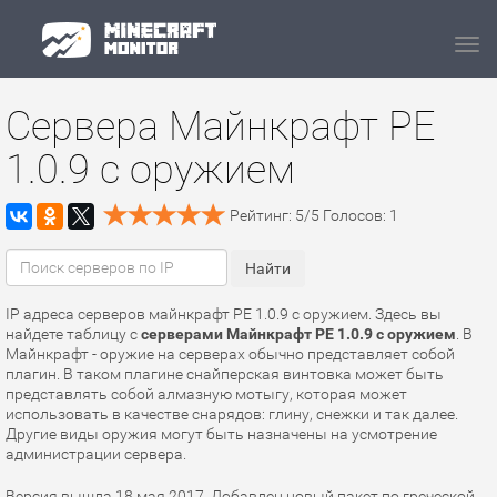
Navi
Сервера Майнкрафт PE
1.0.9 с оружием
Рейтинг:
5
/
5
Голосов:
1
IP адреса серверов майнкрафт PE 1.0.9 с оружием. Здесь вы
найдете таблицу с
серверами Майнкрафт PE 1.0.9 с оружием
. В
Майнкрафт - оружие на серверах обычно представляет собой
плагин. В таком плагине снайперская винтовка может быть
представлять собой алмазную мотыгу, которая может
использовать в качестве снарядов: глину, снежки и так далее.
Другие виды оружия могут быть назначены на усмотрение
администрации сервера.
Версия вышла 18 мая 2017. Добавлен новый пакет по греческой