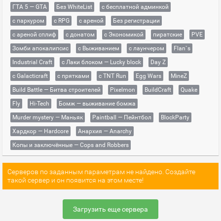
ГТА 5 — GTA
Без WhiteList
с бесплатной админкой
с паркуром
с RPG
с ареной
Без регистрации
с ареной сплиф
с донатом
с Экономикой
пиратские
PVE
Зомби апокалипсис
с Выживанием
с лаунчером
Flan`s
Industrial Craft
с Лаки блоком — Lucky block
Day Z
с Galacticraft
с прятками
с TNT Run
Egg Wars
MineZ
Build Battle — Битва строителей
Pixelmon
BuildCraft
Quake
Fly
Hi-Tech
Бомж — выживание бомжа
Murder mystery — Маньяк
Paintball — Пейнтбол
BlockParty
Хардкор — Hardcore
Анархия — Anarchy
Копы и заключённые — Cops and Robbers
Серверов по заданным параметрам не найдено. Создайте
такой сервер и он появится на этом месте!
Загрузить еще сервера