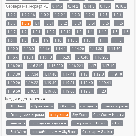
Сервера Майнкрафт PE
0.14.x
0.14.2
0.14.3
0.15.x
0.16.x
1.0.0
1.0.0.16
1.0.2
1.0.2.1
1.0.3
1.0.4
1.0.5
1.0.6
1.0.7
1.0.9
1.1
1.1.1
1.1.2
1.1.3
1.1.4
1.1.5
1.1.6
1.1.7
1.2
1.2.1
1.2.9
1.2.10
1.3
1.4
1.4.2
1.5
1.6
1.6.1
1.7
1.8
1.9
1.10
1.10.0
1.10.1
1.11
1.11.1
1.12.0
1.13.0
1.14.x
1.14.1
1.14.20
1.14.30
1.14.60
1.16.x
1.16.1
1.16.10
1.16.20
1.16.40
1.16.200
1.16.201
1.16.210
1.16.220
1.16.221
1.17
1.17.10
1.17.30
1.17.34
1.17.40
1.17.41
1.18
1.19.0
1.19.10
1.19.20
1.19.22
1.19.30
1.19.31
1.19.40
1.19.41
1.19.50
1.19.51
1.19.60
1.19.63
1.19.81
1.20
Моды и дополнения:
с 1000лвл
c Креативом
с Дюпом
с модами
с мини играми
с Голодными играми
с оружием
Sky Wars
ClanWar — Кланы
с кейсами
с продажей админок
с тюрьмой — Prison
с PvP
с Bed Wars
со скайблоком — SkyBlock
Сталкер — Stalker