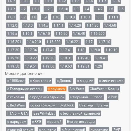
1.0.7
1.0.9
1.1
1.1.1
1.1.2
1.1.3
1.1.4
1.1.5
1.1.6
1.1.7
1.2
1.2.1
1.2.9
1.2.10
1.3
1.4
1.4.2
1.5
1.6
1.6.1
1.7
1.8
1.9
1.10
1.10.0
1.10.1
1.11
1.11.1
1.12.0
1.13.0
1.14.x
1.14.1
1.14.20
1.14.30
1.14.60
1.16.x
1.16.1
1.16.10
1.16.20
1.16.40
1.16.200
1.16.201
1.16.210
1.16.220
1.16.221
1.17
1.17.10
1.17.30
1.17.34
1.17.40
1.17.41
1.18
1.19.0
1.19.10
1.19.20
1.19.22
1.19.30
1.19.31
1.19.40
1.19.41
1.19.50
1.19.51
1.19.60
1.19.63
1.19.81
1.20
Моды и дополнения:
с 1000лвл
c Креативом
с Дюпом
с модами
с мини играми
с Голодными играми
с оружием
Sky Wars
ClanWar — Кланы
с кейсами
с продажей админок
с тюрьмой — Prison
с PvP
с Bed Wars
со скайблоком — SkyBlock
Сталкер — Stalker
ГТА 5 — GTA
Без WhiteList
с бесплатной админкой
с паркуром
с RPG
с ареной
Без регистрации
с ареной сплиф
с донатом
с Экономикой
пиратские
PVE