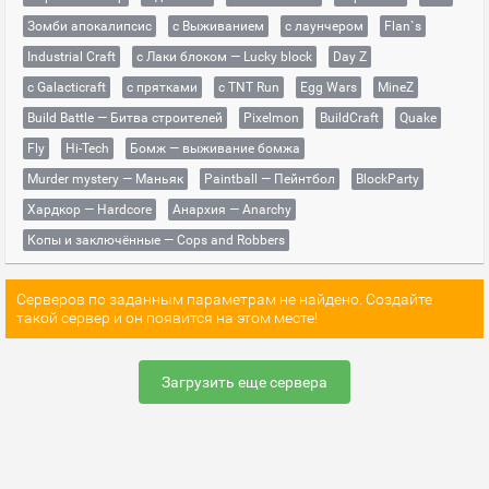
Зомби апокалипсис
с Выживанием
с лаунчером
Flan`s
Industrial Craft
с Лаки блоком — Lucky block
Day Z
с Galacticraft
с прятками
с TNT Run
Egg Wars
MineZ
Build Battle — Битва строителей
Pixelmon
BuildCraft
Quake
Fly
Hi-Tech
Бомж — выживание бомжа
Murder mystery — Маньяк
Paintball — Пейнтбол
BlockParty
Хардкор — Hardcore
Анархия — Anarchy
Копы и заключённые — Cops and Robbers
Серверов по заданным параметрам не найдено. Создайте
такой сервер и он появится на этом месте!
Загрузить еще сервера