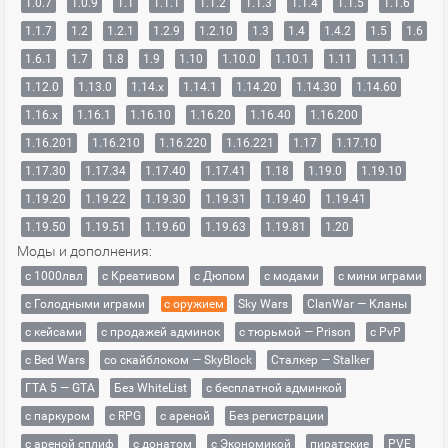
1.0.7
1.0.9
1.1
1.1.1
1.1.2
1.1.3
1.1.4
1.1.5
1.1.6
1.1.7
1.2
1.2.1
1.2.9
1.2.10
1.3
1.4
1.4.2
1.5
1.6
1.6.1
1.7
1.8
1.9
1.10
1.10.0
1.10.1
1.11
1.11.1
1.12.0
1.13.0
1.14.x
1.14.1
1.14.20
1.14.30
1.14.60
1.16.x
1.16.1
1.16.10
1.16.20
1.16.40
1.16.200
1.16.201
1.16.210
1.16.220
1.16.221
1.17
1.17.10
1.17.30
1.17.34
1.17.40
1.17.41
1.18
1.19.0
1.19.10
1.19.20
1.19.22
1.19.30
1.19.31
1.19.40
1.19.41
1.19.50
1.19.51
1.19.60
1.19.63
1.19.81
1.20
Моды и дополнения:
с 1000лвл
c Креативом
с Дюпом
с модами
с мини играми
с Голодными играми
с оружием
Sky Wars
ClanWar — Кланы
с кейсами
с продажей админок
с тюрьмой — Prison
с PvP
с Bed Wars
со скайблоком — SkyBlock
Сталкер — Stalker
ГТА 5 — GTA
Без WhiteList
с бесплатной админкой
с паркуром
с RPG
с ареной
Без регистрации
с ареной сплиф
с донатом
с Экономикой
пиратские
PVE