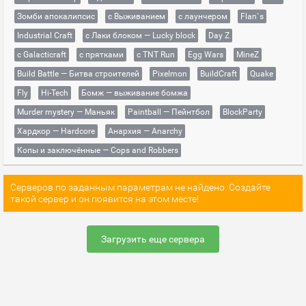
Зомби апокалипсис
с Выживанием
с лаунчером
Flan`s
Industrial Craft
с Лаки блоком — Lucky block
Day Z
с Galacticraft
с прятками
с TNT Run
Egg Wars
MineZ
Build Battle — Битва строителей
Pixelmon
BuildCraft
Quake
Fly
Hi-Tech
Бомж — выживание бомжа
Murder mystery — Маньяк
Paintball — Пейнтбол
BlockParty
Хардкор — Hardcore
Анархия — Anarchy
Копы и заключённые — Cops and Robbers
Серверов по заданным параметрам не найдено. Создайте
такой сервер и он появится на этом месте!
Загрузить еще сервера