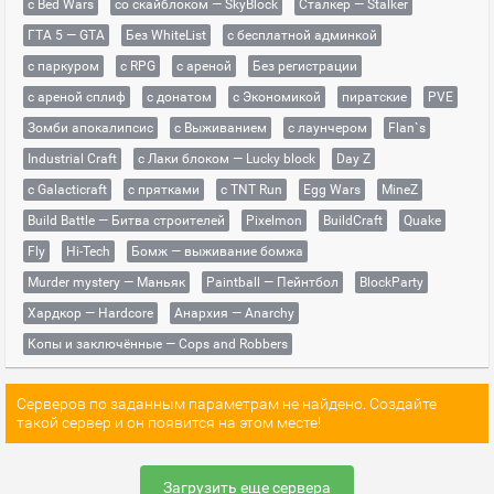
с Bed Wars
со скайблоком — SkyBlock
Сталкер — Stalker
ГТА 5 — GTA
Без WhiteList
с бесплатной админкой
с паркуром
с RPG
с ареной
Без регистрации
с ареной сплиф
с донатом
с Экономикой
пиратские
PVE
Зомби апокалипсис
с Выживанием
с лаунчером
Flan`s
Industrial Craft
с Лаки блоком — Lucky block
Day Z
с Galacticraft
с прятками
с TNT Run
Egg Wars
MineZ
Build Battle — Битва строителей
Pixelmon
BuildCraft
Quake
Fly
Hi-Tech
Бомж — выживание бомжа
Murder mystery — Маньяк
Paintball — Пейнтбол
BlockParty
Хардкор — Hardcore
Анархия — Anarchy
Копы и заключённые — Cops and Robbers
Серверов по заданным параметрам не найдено. Создайте
такой сервер и он появится на этом месте!
Загрузить еще сервера