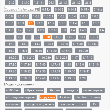
1.21.9
1.21.10
1.21.11
26.1
26.1.1
26.1.2
26.2
Сервера Майнкрафт PE
0.14.x
0.14.2
0.14.3
0.15.x
0.16.x
1.0.0
1.0.0.16
1.0.2
1.0.2.1
1.0.3
1.0.4
1.0.5
1.0.6
1.0.7
1.0.9
1.1
1.1.1
1.1.2
1.1.3
1.1.4
1.1.5
1.1.6
1.1.7
1.2
1.2.1
1.2.9
1.2.10
1.3
1.4
1.4.2
1.5
1.6
1.6.1
1.7
1.8
1.9
1.10
1.10.0
1.10.1
1.11
1.11.1
1.12.0
1.13.0
1.14.x
1.14.1
1.14.20
1.14.30
1.14.60
1.16.x
1.16.1
1.16.10
1.16.20
1.16.40
1.16.200
1.16.201
1.16.210
1.16.220
1.16.221
1.17
1.17.10
1.17.30
1.17.34
1.17.40
1.17.41
1.18
1.19.0
1.19.10
1.19.20
1.19.22
1.19.30
1.19.31
1.19.40
1.19.41
1.19.50
1.19.51
1.19.60
1.19.63
1.19.81
1.20
Моды и дополнения:
с 1000лвл
c Креативом
с Дюпом
с модами
с мини играми
с Голодными играми
с оружием
Sky Wars
ClanWar — Кланы
с кейсами
с продажей админок
с тюрьмой — Prison
с PvP