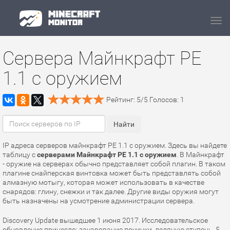
Navi
Сервера Майнкрафт PE
1.1 с оружием
Рейтинг:
5
/
5
Голосов:
1
IP адреса серверов майнкрафт PE 1.1 с оружием. Здесь вы найдете
таблицу с
серверами Майнкрафт PE 1.1 с оружием
. В Майнкрафт
- оружие на серверах обычно представляет собой плагин. В таком
плагине снайперская винтовка может быть представлять собой
алмазную мотыгу, которая может использовать в качестве
снарядов: глину, снежки и так далее. Другие виды оружия могут
быть назначены на усмотрение администрации сервера.
Discovery Update вышедшее 1 июня 2017. Исследовательское
обновление принесло: зачарование починки, ледяную ступень, 5