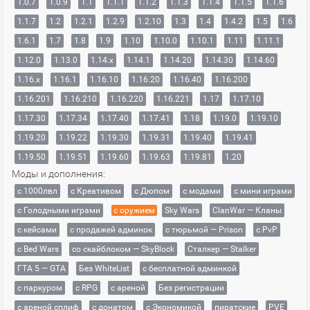
1.0.7
1.0.9
1.1
1.1.1
1.1.2
1.1.3
1.1.4
1.1.5
1.1.6
1.1.7
1.2
1.2.1
1.2.9
1.2.10
1.3
1.4
1.4.2
1.5
1.6
1.6.1
1.7
1.8
1.9
1.10
1.10.0
1.10.1
1.11
1.11.1
1.12.0
1.13.0
1.14.x
1.14.1
1.14.20
1.14.30
1.14.60
1.16.x
1.16.1
1.16.10
1.16.20
1.16.40
1.16.200
1.16.201
1.16.210
1.16.220
1.16.221
1.17
1.17.10
1.17.30
1.17.34
1.17.40
1.17.41
1.18
1.19.0
1.19.10
1.19.20
1.19.22
1.19.30
1.19.31
1.19.40
1.19.41
1.19.50
1.19.51
1.19.60
1.19.63
1.19.81
1.20
Моды и дополнения:
с 1000лвл
c Креативом
с Дюпом
с модами
с мини играми
с Голодными играми
с оружием
Sky Wars
ClanWar — Кланы
с кейсами
с продажей админок
с тюрьмой — Prison
с PvP
с Bed Wars
со скайблоком — SkyBlock
Сталкер — Stalker
ГТА 5 — GTA
Без WhiteList
с бесплатной админкой
с паркуром
с RPG
с ареной
Без регистрации
с ареной сплиф
с донатом
с Экономикой
пиратские
PVE