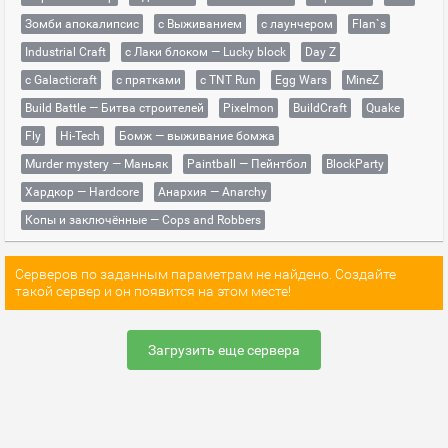
Зомби апокалипсис
с Выживанием
с лаунчером
Flan`s
Industrial Craft
с Лаки блоком — Lucky block
Day Z
с Galacticraft
с прятками
с TNT Run
Egg Wars
MineZ
Build Battle — Битва строителей
Pixelmon
BuildCraft
Quake
Fly
Hi-Tech
Бомж — выживание бомжа
Murder mystery — Маньяк
Paintball — Пейнтбол
BlockParty
Хардкор — Hardcore
Анархия — Anarchy
Копы и заключённые — Cops and Robbers
Серверов по заданным параметрам не найдено. Создайте
такой сервер и он появится на этом месте!
Загрузить еще сервера