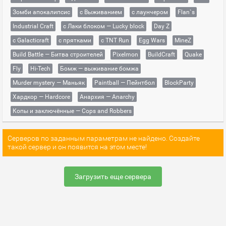
Зомби апокалипсис
с Выживанием
с лаунчером
Flan`s
Industrial Craft
с Лаки блоком — Lucky block
Day Z
с Galacticraft
с прятками
с TNT Run
Egg Wars
MineZ
Build Battle — Битва строителей
Pixelmon
BuildCraft
Quake
Fly
Hi-Tech
Бомж — выживание бомжа
Murder mystery — Маньяк
Paintball — Пейнтбол
BlockParty
Хардкор — Hardcore
Анархия — Anarchy
Копы и заключённые — Cops and Robbers
Серверов по заданным параметрам не найдено. Создайте
такой сервер и он появится на этом месте!
Загрузить еще сервера