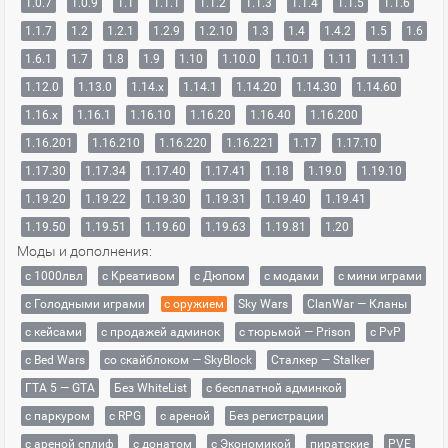
1.0.7
1.0.9
1.1
1.1.1
1.1.2
1.1.3
1.1.4
1.1.5
1.1.6
1.1.7
1.2
1.2.1
1.2.9
1.2.10
1.3
1.4
1.4.2
1.5
1.6
1.6.1
1.7
1.8
1.9
1.10
1.10.0
1.10.1
1.11
1.11.1
1.12.0
1.13.0
1.14.x
1.14.1
1.14.20
1.14.30
1.14.60
1.16.x
1.16.1
1.16.10
1.16.20
1.16.40
1.16.200
1.16.201
1.16.210
1.16.220
1.16.221
1.17
1.17.10
1.17.30
1.17.34
1.17.40
1.17.41
1.18
1.19.0
1.19.10
1.19.20
1.19.22
1.19.30
1.19.31
1.19.40
1.19.41
1.19.50
1.19.51
1.19.60
1.19.63
1.19.81
1.20
Моды и дополнения:
с 1000лвл
c Креативом
с Дюпом
с модами
с мини играми
с Голодными играми
с оружием
Sky Wars
ClanWar — Кланы
с кейсами
с продажей админок
с тюрьмой — Prison
с PvP
с Bed Wars
со скайблоком — SkyBlock
Сталкер — Stalker
ГТА 5 — GTA
Без WhiteList
с бесплатной админкой
с паркуром
с RPG
с ареной
Без регистрации
с ареной сплиф
с донатом
с Экономикой
пиратские
PVE