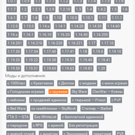
1.0.7
1.0.9
1.1
1.1.1
1.1.2
1.1.3
1.1.4
1.1.5
1.1.6
1.1.7
1.2
1.2.1
1.2.9
1.2.10
1.3
1.4
1.4.2
1.5
1.6
1.6.1
1.7
1.8
1.9
1.10
1.10.0
1.10.1
1.11
1.11.1
1.12.0
1.13.0
1.14.x
1.14.1
1.14.20
1.14.30
1.14.60
1.16.x
1.16.1
1.16.10
1.16.20
1.16.40
1.16.200
1.16.201
1.16.210
1.16.220
1.16.221
1.17
1.17.10
1.17.30
1.17.34
1.17.40
1.17.41
1.18
1.19.0
1.19.10
1.19.20
1.19.22
1.19.30
1.19.31
1.19.40
1.19.41
1.19.50
1.19.51
1.19.60
1.19.63
1.19.81
1.20
Моды и дополнения:
с 1000лвл
c Креативом
с Дюпом
с модами
с мини играми
с Голодными играми
с оружием
Sky Wars
ClanWar — Кланы
с кейсами
с продажей админок
с тюрьмой — Prison
с PvP
с Bed Wars
со скайблоком — SkyBlock
Сталкер — Stalker
ГТА 5 — GTA
Без WhiteList
с бесплатной админкой
с паркуром
с RPG
с ареной
Без регистрации
с ареной сплиф
с донатом
с Экономикой
пиратские
PVE