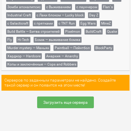
Зомби апокалипсис
с Выживанием
с лаунчером
Flan`s
Industrial Craft
с Лаки блоком — Lucky block
Day Z
с Galacticraft
с прятками
с TNT Run
Egg Wars
MineZ
Build Battle — Битва строителей
Pixelmon
BuildCraft
Quake
Fly
Hi-Tech
Бомж — выживание бомжа
Murder mystery — Маньяк
Paintball — Пейнтбол
BlockParty
Хардкор — Hardcore
Анархия — Anarchy
Копы и заключённые — Cops and Robbers
Серверов по заданным параметрам не найдено. Создайте
такой сервер и он появится на этом месте!
Загрузить еще сервера