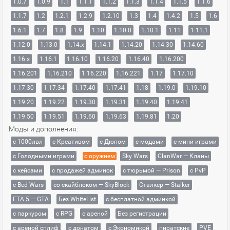
1.0.7
1.0.9
1.1
1.1.1
1.1.2
1.1.3
1.1.4
1.1.5
1.1.6
1.1.7
1.2
1.2.1
1.2.9
1.2.10
1.3
1.4
1.4.2
1.5
1.6
1.6.1
1.7
1.8
1.9
1.10
1.10.0
1.10.1
1.11
1.11.1
1.12.0
1.13.0
1.14.x
1.14.1
1.14.20
1.14.30
1.14.60
1.16.x
1.16.1
1.16.10
1.16.20
1.16.40
1.16.200
1.16.201
1.16.210
1.16.220
1.16.221
1.17
1.17.10
1.17.30
1.17.34
1.17.40
1.17.41
1.18
1.19.0
1.19.10
1.19.20
1.19.22
1.19.30
1.19.31
1.19.40
1.19.41
1.19.50
1.19.51
1.19.60
1.19.63
1.19.81
1.20
Моды и дополнения:
с 1000лвл
c Креативом
с Дюпом
с модами
с мини играми
с Голодными играми
с оружием
Sky Wars
ClanWar — Кланы
с кейсами
с продажей админок
с тюрьмой — Prison
с PvP
с Bed Wars
со скайблоком — SkyBlock
Сталкер — Stalker
ГТА 5 — GTA
Без WhiteList
с бесплатной админкой
с паркуром
с RPG
с ареной
Без регистрации
с ареной сплиф
с донатом
с Экономикой
пиратские
PVE