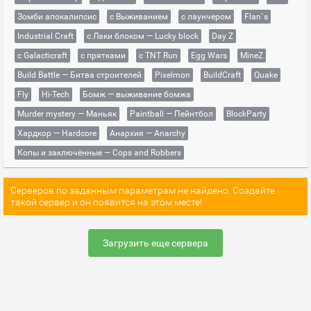
Зомби апокалипсис
с Выживанием
с лаунчером
Flan`s
Industrial Craft
с Лаки блоком — Lucky block
Day Z
с Galacticraft
с прятками
с TNT Run
Egg Wars
MineZ
Build Battle — Битва строителей
Pixelmon
BuildCraft
Quake
Fly
Hi-Tech
Бомж — выживание бомжа
Murder mystery — Маньяк
Paintball — Пейнтбол
BlockParty
Хардкор — Hardcore
Анархия — Anarchy
Копы и заключённые — Cops and Robbers
Серверов по заданным параметрам не найдено. Создайте
такой сервер и он появится на этом месте!
Загрузить еще сервера