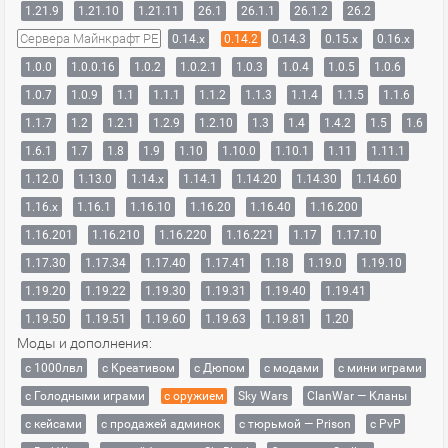
1.21.9
1.21.10
1.21.11
26.1
26.1.1
26.1.2
26.2
Сервера Майнкрафт PE
0.14.x
0.14.2
0.14.3
0.15.x
0.16.x
1.0.0
1.0.0.16
1.0.2
1.0.2.1
1.0.3
1.0.4
1.0.5
1.0.6
1.0.7
1.0.9
1.1
1.1.1
1.1.2
1.1.3
1.1.4
1.1.5
1.1.6
1.1.7
1.2
1.2.1
1.2.9
1.2.10
1.3
1.4
1.4.2
1.5
1.6
1.6.1
1.7
1.8
1.9
1.10
1.10.0
1.10.1
1.11
1.11.1
1.12.0
1.13.0
1.14.x
1.14.1
1.14.20
1.14.30
1.14.60
1.16.x
1.16.1
1.16.10
1.16.20
1.16.40
1.16.200
1.16.201
1.16.210
1.16.220
1.16.221
1.17
1.17.10
1.17.30
1.17.34
1.17.40
1.17.41
1.18
1.19.0
1.19.10
1.19.20
1.19.22
1.19.30
1.19.31
1.19.40
1.19.41
1.19.50
1.19.51
1.19.60
1.19.63
1.19.81
1.20
Моды и дополнения:
с 1000лвл
c Креативом
с Дюпом
с модами
с мини играми
с Голодными играми
с оружием
Sky Wars
ClanWar — Кланы
с кейсами
с продажей админок
с тюрьмой — Prison
с PvP