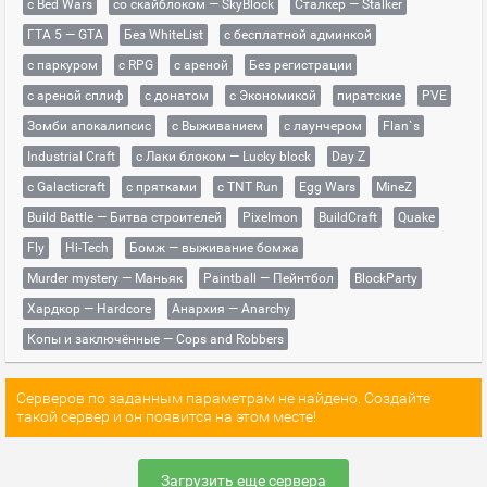
с Bed Wars
со скайблоком — SkyBlock
Сталкер — Stalker
ГТА 5 — GTA
Без WhiteList
с бесплатной админкой
с паркуром
с RPG
с ареной
Без регистрации
с ареной сплиф
с донатом
с Экономикой
пиратские
PVE
Зомби апокалипсис
с Выживанием
с лаунчером
Flan`s
Industrial Craft
с Лаки блоком — Lucky block
Day Z
с Galacticraft
с прятками
с TNT Run
Egg Wars
MineZ
Build Battle — Битва строителей
Pixelmon
BuildCraft
Quake
Fly
Hi-Tech
Бомж — выживание бомжа
Murder mystery — Маньяк
Paintball — Пейнтбол
BlockParty
Хардкор — Hardcore
Анархия — Anarchy
Копы и заключённые — Cops and Robbers
Серверов по заданным параметрам не найдено. Создайте
такой сервер и он появится на этом месте!
Загрузить еще сервера