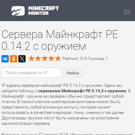
Navi
Сервера Майнкрафт PE
0.14.2 с оружием
Рейтинг:
5
/
5
Голосов:
1
IP адреса серверов майнкрафт PE 0.14.2 с оружием. Здесь вы
найдете таблицу с
серверами Майнкрафт PE 0.14.2 с оружием
. В
Майнкрафт - оружие на серверах обычно представляет собой
плагин. В таком плагине снайперская винтовка может быть
представлять собой алмазную мотыгу, которая может
использовать в качестве снарядов: глину, снежки и так далее.
Другие виды оружия могут быть назначены на усмотрение
администрации сервера.
Версия выпущена 27 апреля 2016. Изменились анимации горения,