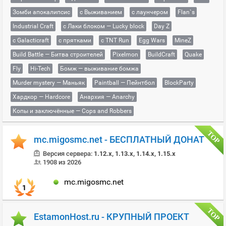
Зомби апокалипсис
с Выживанием
с лаунчером
Flan`s
Industrial Craft
с Лаки блоком — Lucky block
Day Z
с Galacticraft
с прятками
с TNT Run
Egg Wars
MineZ
Build Battle — Битва строителей
Pixelmon
BuildCraft
Quake
Fly
Hi-Tech
Бомж — выживание бомжа
Murder mystery — Маньяк
Paintball — Пейнтбол
BlockParty
Хардкор — Hardcore
Анархия — Anarchy
Копы и заключённые — Cops and Robbers
mc.migosmc.net - БЕСПЛАТНЫЙ ДОНАТ
Версия сервера:
1.12.x, 1.13.x, 1.14.x, 1.15.x
1908 из 2026
mc.migosmc.net
1
EstamonHost.ru - КРУПНЫЙ ПРОЕКТ