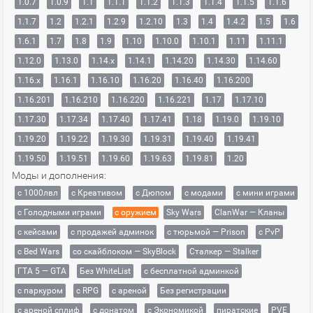
1.0.7
1.0.9
1.1
1.1.1
1.1.2
1.1.3
1.1.4
1.1.5
1.1.6
1.1.7
1.2
1.2.1
1.2.9
1.2.10
1.3
1.4
1.4.2
1.5
1.6
1.6.1
1.7
1.8
1.9
1.10
1.10.0
1.10.1
1.11
1.11.1
1.12.0
1.13.0
1.14.x
1.14.1
1.14.20
1.14.30
1.14.60
1.16.x
1.16.1
1.16.10
1.16.20
1.16.40
1.16.200
1.16.201
1.16.210
1.16.220
1.16.221
1.17
1.17.10
1.17.30
1.17.34
1.17.40
1.17.41
1.18
1.19.0
1.19.10
1.19.20
1.19.22
1.19.30
1.19.31
1.19.40
1.19.41
1.19.50
1.19.51
1.19.60
1.19.63
1.19.81
1.20
Моды и дополнения:
с 1000лвл
c Креативом
с Дюпом
с модами
с мини играми
с Голодными играми
с оружием
Sky Wars
ClanWar — Кланы
с кейсами
с продажей админок
с тюрьмой — Prison
с PvP
с Bed Wars
со скайблоком — SkyBlock
Сталкер — Stalker
ГТА 5 — GTA
Без WhiteList
с бесплатной админкой
с паркуром
с RPG
с ареной
Без регистрации
с ареной сплиф
с донатом
с Экономикой
пиратские
PVE