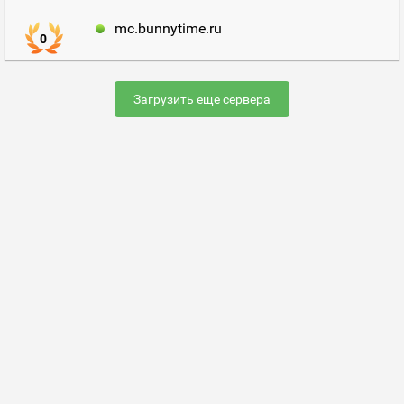
mc.bunnytime.ru
0
Загрузить еще сервера
Раскрутить сервер
FAQ по настройке сервера
Добавить сервер
Контакты
Карта сайта