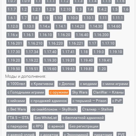
1.0.7
1.0.9
1.1
1.1.1
1.1.2
1.1.3
1.1.4
1.1.5
1.1.6
1.1.7
1.2
1.2.1
1.2.9
1.2.10
1.3
1.4
1.4.2
1.5
1.6
1.6.1
1.7
1.8
1.9
1.10
1.10.0
1.10.1
1.11
1.11.1
1.12.0
1.13.0
1.14.x
1.14.1
1.14.20
1.14.30
1.14.60
1.16.x
1.16.1
1.16.10
1.16.20
1.16.40
1.16.200
1.16.201
1.16.210
1.16.220
1.16.221
1.17
1.17.10
1.17.30
1.17.34
1.17.40
1.17.41
1.18
1.19.0
1.19.10
1.19.20
1.19.22
1.19.30
1.19.31
1.19.40
1.19.41
1.19.50
1.19.51
1.19.60
1.19.63
1.19.81
1.20
Моды и дополнения:
с 1000лвл
c Креативом
с Дюпом
с модами
с мини играми
с Голодными играми
с оружием
Sky Wars
ClanWar — Кланы
с кейсами
с продажей админок
с тюрьмой — Prison
с PvP
с Bed Wars
со скайблоком — SkyBlock
Сталкер — Stalker
ГТА 5 — GTA
Без WhiteList
с бесплатной админкой
с паркуром
с RPG
с ареной
Без регистрации
с ареной сплиф
с донатом
с Экономикой
пиратские
PVE