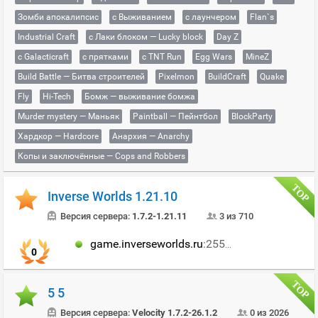
Зомби апокалипсис
с Выживанием
с лаунчером
Flan`s
Industrial Craft
с Лаки блоком — Lucky block
Day Z
с Galacticraft
с прятками
с TNT Run
Egg Wars
MineZ
Build Battle — Битва строителей
Pixelmon
BuildCraft
Quake
Fly
Hi-Tech
Бомж — выживание бомжа
Murder mystery — Маньяк
Paintball — Пейнтбол
BlockParty
Хардкор — Hardcore
Анархия — Anarchy
Копы и заключённые — Cops and Robbers
Inverse Worlds 1.21.10
Версия сервера:
1.7.2-1.21.11
3 из 710
game.inverseworlds.ru
:25568
0
5 5
Версия сервера:
Velocity 1.7.2-26.1.2
0 из 2026