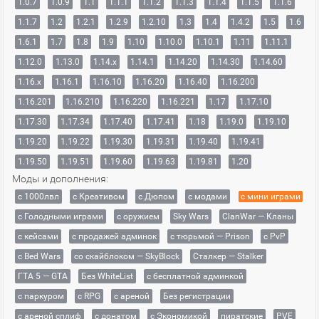
1.0.7
1.0.9
1.1
1.1.1
1.1.2
1.1.3
1.1.4
1.1.5
1.1.6
1.1.7
1.2
1.2.1
1.2.9
1.2.10
1.3
1.4
1.4.2
1.5
1.6
1.6.1
1.7
1.8
1.9
1.10
1.10.0
1.10.1
1.11
1.11.1
1.12.0
1.13.0
1.14.x
1.14.1
1.14.20
1.14.30
1.14.60
1.16.x
1.16.1
1.16.10
1.16.20
1.16.40
1.16.200
1.16.201
1.16.210
1.16.220
1.16.221
1.17
1.17.10
1.17.30
1.17.34
1.17.40
1.17.41
1.18
1.19.0
1.19.10
1.19.20
1.19.22
1.19.30
1.19.31
1.19.40
1.19.41
1.19.50
1.19.51
1.19.60
1.19.63
1.19.81
1.20
Моды и дополнения:
с 1000лвл
c Креативом
с Дюпом
с модами
с мини играми
с Голодными играми
с оружием
Sky Wars
ClanWar — Кланы
с кейсами
с продажей админок
с тюрьмой — Prison
с PvP
с Bed Wars
со скайблоком — SkyBlock
Сталкер — Stalker
ГТА 5 — GTA
Без WhiteList
с бесплатной админкой
с паркуром
с RPG
с ареной
Без регистрации
с ареной сплиф
с донатом
с Экономикой
пиратские
PVE