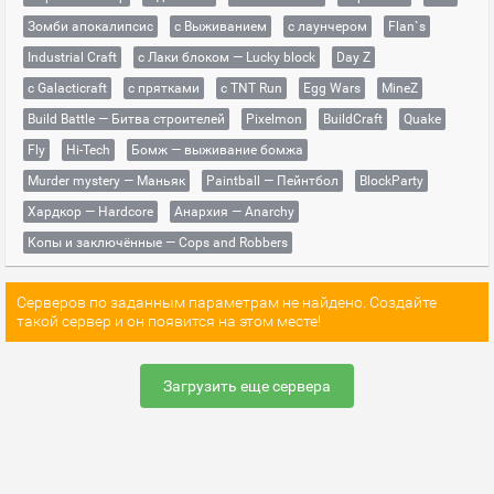
Зомби апокалипсис
с Выживанием
с лаунчером
Flan`s
Industrial Craft
с Лаки блоком — Lucky block
Day Z
с Galacticraft
с прятками
с TNT Run
Egg Wars
MineZ
Build Battle — Битва строителей
Pixelmon
BuildCraft
Quake
Fly
Hi-Tech
Бомж — выживание бомжа
Murder mystery — Маньяк
Paintball — Пейнтбол
BlockParty
Хардкор — Hardcore
Анархия — Anarchy
Копы и заключённые — Cops and Robbers
Серверов по заданным параметрам не найдено. Создайте
такой сервер и он появится на этом месте!
Загрузить еще сервера