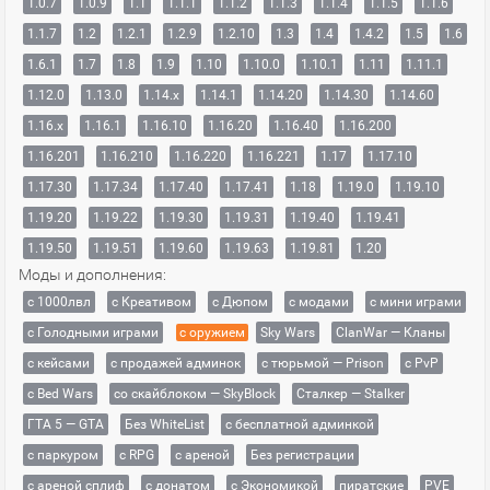
1.0.7
1.0.9
1.1
1.1.1
1.1.2
1.1.3
1.1.4
1.1.5
1.1.6
1.1.7
1.2
1.2.1
1.2.9
1.2.10
1.3
1.4
1.4.2
1.5
1.6
1.6.1
1.7
1.8
1.9
1.10
1.10.0
1.10.1
1.11
1.11.1
1.12.0
1.13.0
1.14.x
1.14.1
1.14.20
1.14.30
1.14.60
1.16.x
1.16.1
1.16.10
1.16.20
1.16.40
1.16.200
1.16.201
1.16.210
1.16.220
1.16.221
1.17
1.17.10
1.17.30
1.17.34
1.17.40
1.17.41
1.18
1.19.0
1.19.10
1.19.20
1.19.22
1.19.30
1.19.31
1.19.40
1.19.41
1.19.50
1.19.51
1.19.60
1.19.63
1.19.81
1.20
Моды и дополнения:
с 1000лвл
c Креативом
с Дюпом
с модами
с мини играми
с Голодными играми
с оружием
Sky Wars
ClanWar — Кланы
с кейсами
с продажей админок
с тюрьмой — Prison
с PvP
с Bed Wars
со скайблоком — SkyBlock
Сталкер — Stalker
ГТА 5 — GTA
Без WhiteList
с бесплатной админкой
с паркуром
с RPG
с ареной
Без регистрации
с ареной сплиф
с донатом
с Экономикой
пиратские
PVE