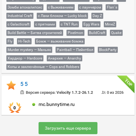
Зомби апокалипсис
с Выживанием
с лаунчером
Flan`s
Industrial Craft
с Лаки блоком — Lucky block
Day Z
с Galacticraft
с прятками
с TNT Run
Egg Wars
MineZ
Build Battle — Битва строителей
Pixelmon
BuildCraft
Quake
Fly
Hi-Tech
Бомж — выживание бомжа
Murder mystery — Маньяк
Paintball — Пейнтбол
BlockParty
Хардкор — Hardcore
Анархия — Anarchy
Копы и заключённые — Cops and Robbers
5 5
Версия сервера:
Velocity 1.7.2-26.1.2
0 из 2026
mc.bunnytime.ru
0
Загрузить еще сервера